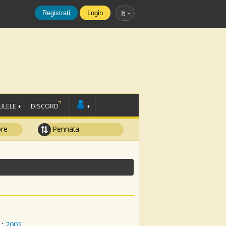
Registrati
Login
It
LELE +
DISCORD
+
ore
Pennata
:
2002