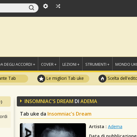
A DEGLI ACCORDI +
COVER +
LEZIONI +
STRUMENTI +
MONDO UKU
ante Tab
Le migliori Tab uke
Scelta dell'edit
INSOMNIAC'S DREAM
DI
ADEMA
)
Tab uke da
Insomniac's Dream
ordi
Artista :
Adema
Data di pubblicazione 