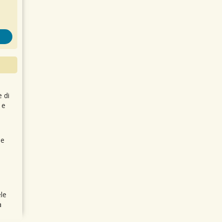
e di
 e
 e
le
a