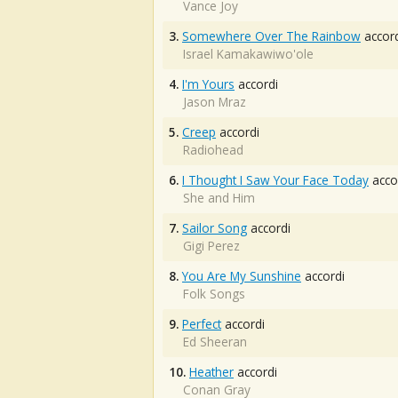
Vance Joy
3.
Somewhere Over The Rainbow
accord
Israel Kamakawiwo'ole
4.
I'm Yours
accordi
Jason Mraz
5.
Creep
accordi
Radiohead
6.
I Thought I Saw Your Face Today
acco
She and Him
7.
Sailor Song
accordi
Gigi Perez
8.
You Are My Sunshine
accordi
Folk Songs
9.
Perfect
accordi
Ed Sheeran
10.
Heather
accordi
Conan Gray