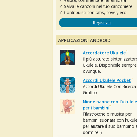
✓ Valuta, commenta e fai amicizia
✓ Salva le canzoni nel tuo canzoniere
✓ Contribuisci con tabs, cover, ecc.
Registrati
APPLICAZIONI ANDROID
Accordatore Ukulele
Il più accurato sintonizzator
Ukulele. Disponibile sempre
ovunque.
Accordi Ukulele Pocket
Accordi Ukulele Con Ricerca
Grafico
Ninne nanne con l'ukulele
per i bambini
Filastrocche e musica per
bambini suonata con l'Ukule
per aiutare il suo bambino 
dormire :)