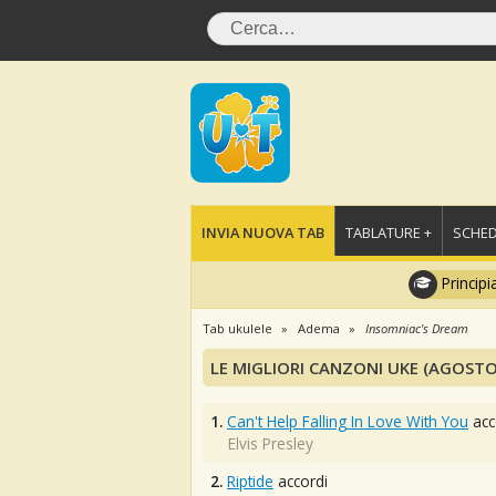
INVIA NUOVA TAB
TABLATURE +
SCHED
Principi
Tab ukulele
Adema
Insomniac's Dream
LE MIGLIORI CANZONI UKE (AGOSTO
1.
Can't Help Falling In Love With You
acc
Elvis Presley
2.
Riptide
accordi