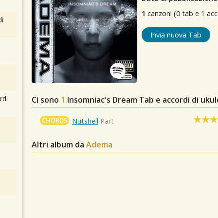
1
canzoni (0 tab e 1 acc
i
Invia nuova Tab
rdi
Ci sono
1
Insomniac's Dream
Tab e accordi di ukul
CHORDS
Nutshell
Part
Altri album da
Adema