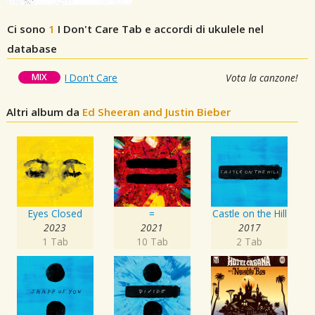
Ci sono
1
I Don't Care
Tab e accordi di ukulele nel
database
MIX
I Don't Care
Vota la canzone!
Altri album da
Ed Sheeran and Justin Bieber
Eyes Closed
=
Castle on the Hill
2023
2021
2017
1 Tab
10 Tab
2 Tab