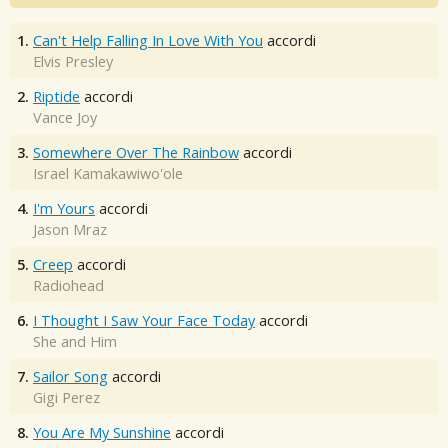
1.
Can't Help Falling In Love With You
accordi
Elvis Presley
2.
Riptide
accordi
Vance Joy
3.
Somewhere Over The Rainbow
accordi
Israel Kamakawiwo'ole
4.
I'm Yours
accordi
Jason Mraz
5.
Creep
accordi
Radiohead
6.
I Thought I Saw Your Face Today
accordi
She and Him
7.
Sailor Song
accordi
Gigi Perez
8.
You Are My Sunshine
accordi