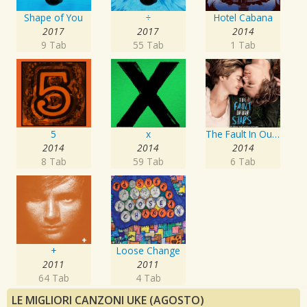
Shape of You
÷
Hotel Cabana
2017
2017
2014
9 Tab
55 Tab
1 Tab
5
x
The Fault In Our Stars: Music From The Motion Picture
2014
2014
2014
8 Tab
59 Tab
6 Tab
+
Loose Change
2011
2011
64 Tab
4 Tab
LE MIGLIORI CANZONI UKE (AGOSTO)