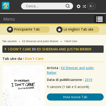
It
Menu
Principiante Tab
Le migliori Tab uke
Tab ukulele
Ed Sheeran and Justin Bieber
I Don't Care
I DON'T CARE
DI
ED SHEERAN AND JUSTIN BIEBER
Tab uke da
I Don't Care
Artista :
Ed Sheeran and Justin
Bieber
Data di pubblicazione :
2019
1
canzoni (1 tab e 0 accordi)
Invia nuova Tab