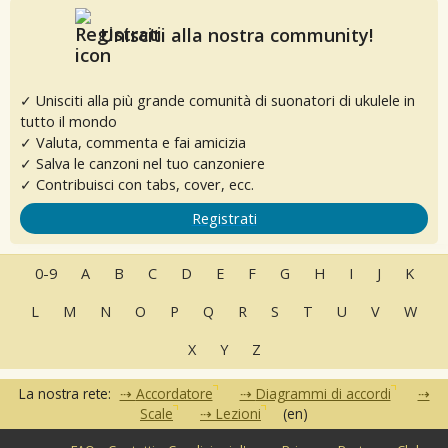
Unisciti alla nostra community!
✓ Unisciti alla più grande comunità di suonatori di ukulele in
tutto il mondo
✓ Valuta, commenta e fai amicizia
✓ Salva le canzoni nel tuo canzoniere
✓ Contribuisci con tabs, cover, ecc.
Registrati
0-9
A
B
C
D
E
F
G
H
I
J
K
L
M
N
O
P
Q
R
S
T
U
V
W
X
Y
Z
La nostra rete:
Accordatore
Diagrammi di accordi
Scale
Lezioni
(en)