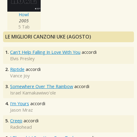
Howl
2005
5 Tab
LE MIGLIORI CANZONI UKE (AGOSTO)
1.
Can't Help Falling In Love With You
accordi
Elvis Presley
2.
Riptide
accordi
Vance Joy
3.
Somewhere Over The Rainbow
accordi
Israel Kamakawiwo'ole
4.
I'm Yours
accordi
Jason Mraz
5.
Creep
accordi
Radiohead