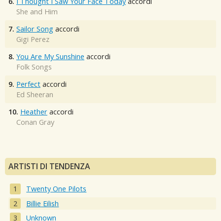
6.
I Thought I Saw Your Face Today
accordi
She and Him
7.
Sailor Song
accordi
Gigi Perez
8.
You Are My Sunshine
accordi
Folk Songs
9.
Perfect
accordi
Ed Sheeran
10.
Heather
accordi
Conan Gray
ARTISTI DI TENDENZA
Twenty One Pilots
Billie Eilish
Unknown