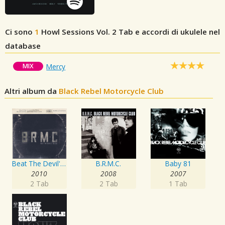
Ci sono
1
Howl Sessions Vol. 2
Tab e accordi di ukulele nel
database
MIX
Mercy
Altri album da
Black Rebel Motorcycle Club
Beat The Devil's Tattoo
B.R.M.C.
Baby 81
2010
2008
2007
2 Tab
2 Tab
1 Tab