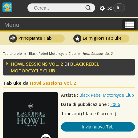
It
Menu
Principiante Tab
Le migliori Tab uke
Tab ukulele
Black Rebel Motorcycle Club
Howl Sessions Vol. 2
HOWL SESSIONS VOL. 2
DI
BLACK REBEL
MOTORCYCLE CLUB
Tab uke da
Howl Sessions Vol. 2
Artista :
Black Rebel Motorcycle Club
Data di pubblicazione :
2006
1
canzoni (1 tab e 0 accordi)
Invia nuova Tab