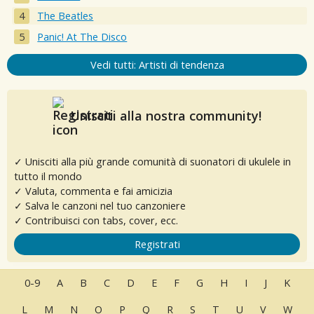
The Beatles
Panic! At The Disco
Vedi tutti: Artisti di tendenza
Unisciti alla nostra community!
✓ Unisciti alla più grande comunità di suonatori di ukulele in
tutto il mondo
✓ Valuta, commenta e fai amicizia
✓ Salva le canzoni nel tuo canzoniere
✓ Contribuisci con tabs, cover, ecc.
Registrati
0-9
A
B
C
D
E
F
G
H
I
J
K
L
M
N
O
P
Q
R
S
T
U
V
W