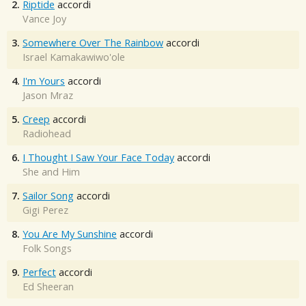
2.
Riptide
accordi
Vance Joy
3.
Somewhere Over The Rainbow
accordi
Israel Kamakawiwo'ole
4.
I'm Yours
accordi
Jason Mraz
5.
Creep
accordi
Radiohead
6.
I Thought I Saw Your Face Today
accordi
She and Him
7.
Sailor Song
accordi
Gigi Perez
8.
You Are My Sunshine
accordi
Folk Songs
9.
Perfect
accordi
Ed Sheeran