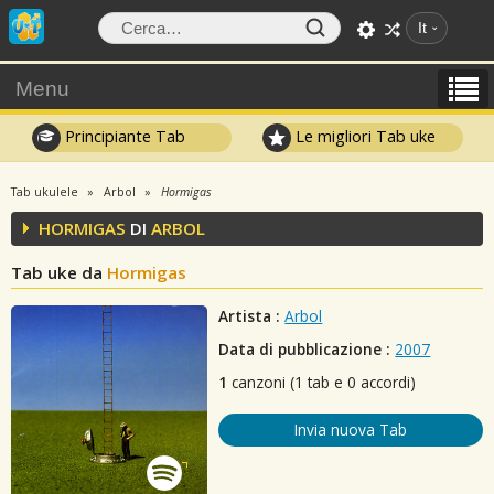
It
Menu
Principiante Tab
Le migliori Tab uke
Tab ukulele
Arbol
Hormigas
HORMIGAS
DI
ARBOL
Tab uke da
Hormigas
Artista :
Arbol
Data di pubblicazione :
2007
1
canzoni (1 tab e 0 accordi)
Invia nuova Tab