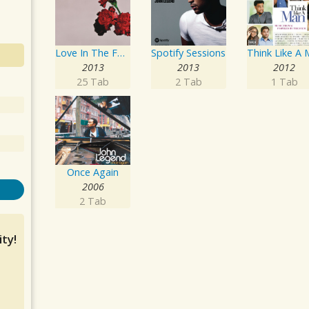
Love In The Future
Spotify Sessions
2013
2013
2012
25 Tab
2 Tab
1 Tab
Once Again
2006
2 Tab
ty!