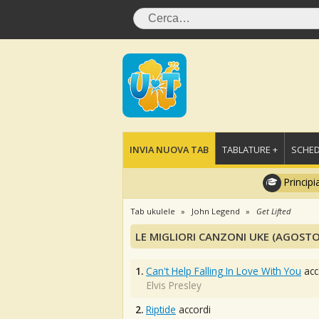
INVIA NUOVA TAB
TABLATURE +
SCHED
Principi
Tab ukulele
John Legend
Get Lifted
LE MIGLIORI CANZONI UKE (AGOSTO
1.
Can't Help Falling In Love With You
acc
Elvis Presley
2.
Riptide
accordi