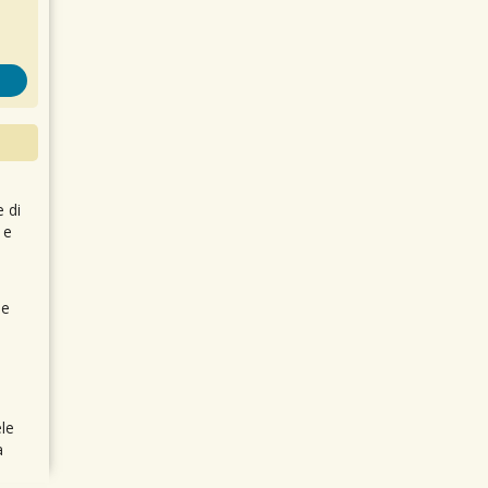
e di
 e
 e
le
a