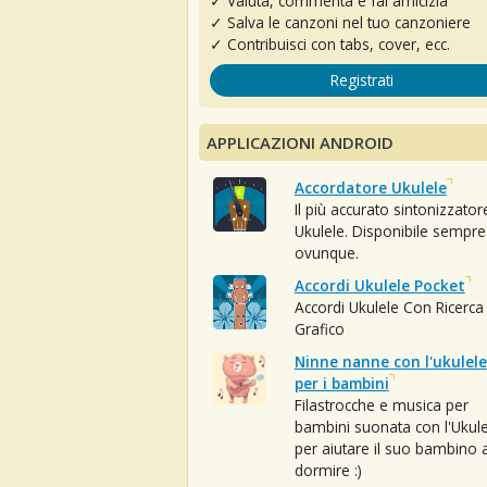
✓ Valuta, commenta e fai amicizia
✓ Salva le canzoni nel tuo canzoniere
✓ Contribuisci con tabs, cover, ecc.
Registrati
APPLICAZIONI ANDROID
Accordatore Ukulele
Il più accurato sintonizzator
Ukulele. Disponibile sempre
ovunque.
Accordi Ukulele Pocket
Accordi Ukulele Con Ricerca
Grafico
Ninne nanne con l'ukulele
per i bambini
Filastrocche e musica per
bambini suonata con l'Ukule
per aiutare il suo bambino 
dormire :)