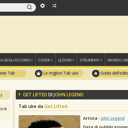
A DEGLI ACCORDI +
COVER +
LEZIONI +
STRUMENTI +
MONDO UKU
ante Tab
Le migliori Tab uke
Scelta dell'edit
GET LIFTED
DI
JOHN LEGEND
)
Tab uke da
Get Lifted
ordi
Artista :
John Legend
Data di pubblicazione 