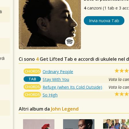
4
canzoni (1 tab e 3 acc
i
Invia nuova Tab
rdi
Ci sono
4
Get Lifted
Tab e accordi di ukulele nel 
CHORDS
Ordinary People
TAB
Stay With You
Vota la ca
CHORDS
Refuge (when Its Cold Outside)
Vota la ca
CHORDS
So High
Altri album da
John Legend