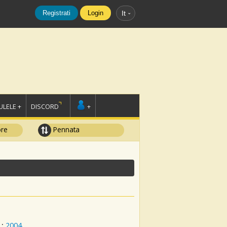
Registrati
Login
It
LELE +
DISCORD
+
ore
Pennata
:
2004