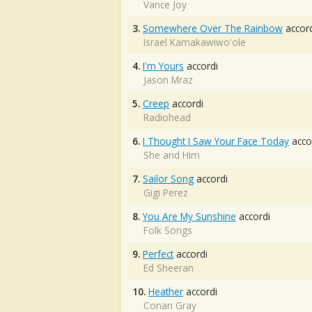
Vance Joy
3.
Somewhere Over The Rainbow
accord
Israel Kamakawiwo'ole
4.
I'm Yours
accordi
Jason Mraz
5.
Creep
accordi
Radiohead
6.
I Thought I Saw Your Face Today
acco
She and Him
7.
Sailor Song
accordi
Gigi Perez
8.
You Are My Sunshine
accordi
Folk Songs
9.
Perfect
accordi
Ed Sheeran
10.
Heather
accordi
Conan Gray