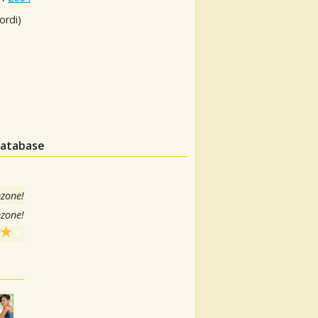
ordi)
database
nzone!
nzone!