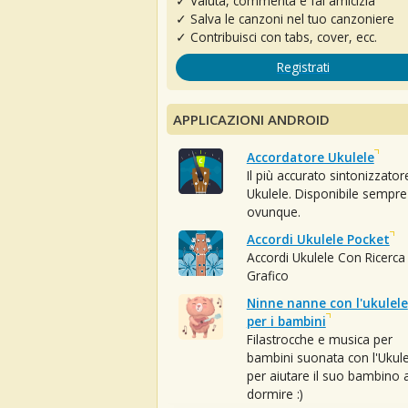
✓ Valuta, commenta e fai amicizia
✓ Salva le canzoni nel tuo canzoniere
✓ Contribuisci con tabs, cover, ecc.
Registrati
APPLICAZIONI ANDROID
Accordatore Ukulele
Il più accurato sintonizzator
Ukulele. Disponibile sempre
ovunque.
Accordi Ukulele Pocket
Accordi Ukulele Con Ricerca
Grafico
Ninne nanne con l'ukulele
per i bambini
Filastrocche e musica per
bambini suonata con l'Ukule
per aiutare il suo bambino 
dormire :)