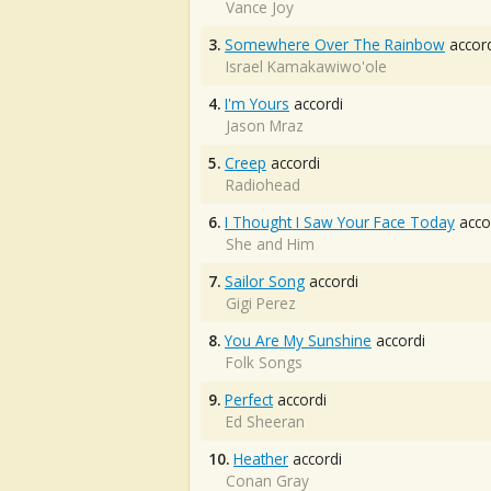
Vance Joy
3.
Somewhere Over The Rainbow
accord
Israel Kamakawiwo'ole
4.
I'm Yours
accordi
Jason Mraz
5.
Creep
accordi
Radiohead
6.
I Thought I Saw Your Face Today
acco
She and Him
7.
Sailor Song
accordi
Gigi Perez
8.
You Are My Sunshine
accordi
Folk Songs
9.
Perfect
accordi
Ed Sheeran
10.
Heather
accordi
Conan Gray