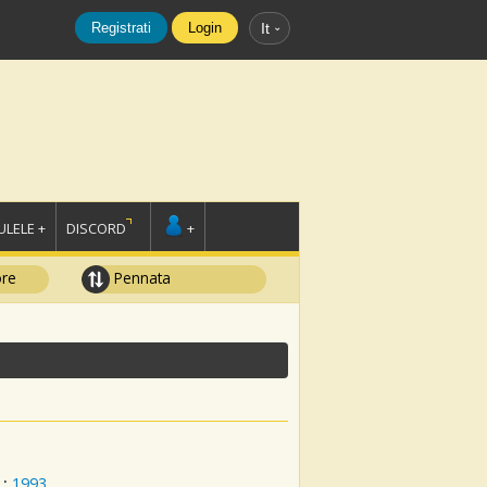
Registrati
Login
It
LELE +
DISCORD
+
ore
Pennata
:
1993