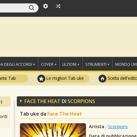
A DEGLI ACCORDI +
COVER +
LEZIONI +
STRUMENTI +
MONDO UKU
ante Tab
Le migliori Tab uke
Scelta dell'edit
FACE THE HEAT
DI
SCORPIONS
)
Tab uke da
Face The Heat
ordi
Artista :
Scorpions
Data di pubblicazione 