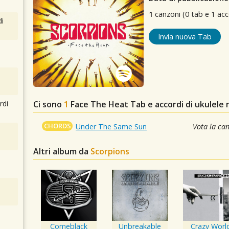
1
canzoni (0 tab e 1 acc
i
Invia nuova Tab
Ci sono
1
Face The Heat
Tab e accordi di ukulele
rdi
CHORDS
Under The Same Sun
Vota la ca
Altri album da
Scorpions
Comeblack
Unbreakable
Crazy Worl