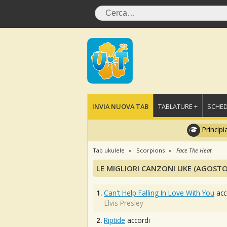
INVIA NUOVA TAB
TABLATURE +
SCHED
Principi
Tab ukulele
Scorpions
Face The Heat
LE MIGLIORI CANZONI UKE (AGOSTO
1.
Can't Help Falling In Love With You
acc
Elvis Presley
2.
Riptide
accordi