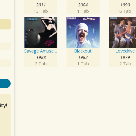
2011
2004
1990
13 Tab
1 Tab
6 Tab
Savage Amusement
Blackout
Lovedrive
1988
1982
1979
2 Tab
1 Tab
2 Tab
ty!