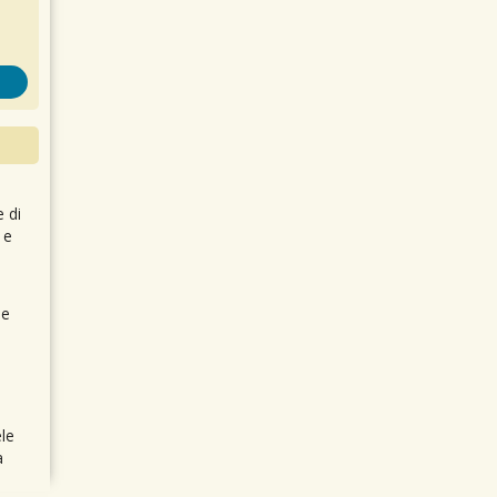
e di
 e
 e
le
a