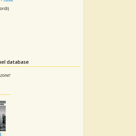
ordi)
 nel database
nzone!
d