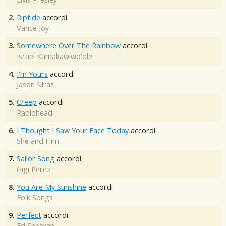
2.
Riptide
accordi
Vance Joy
3.
Somewhere Over The Rainbow
accordi
Israel Kamakawiwo'ole
4.
I'm Yours
accordi
Jason Mraz
5.
Creep
accordi
Radiohead
6.
I Thought I Saw Your Face Today
accordi
She and Him
7.
Sailor Song
accordi
Gigi Perez
8.
You Are My Sunshine
accordi
Folk Songs
9.
Perfect
accordi
Ed Sheeran