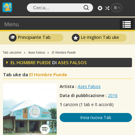
It
Menu
Principiante Tab
Le migliori Tab uke
Tab ukulele
Ases Falsos
El Hombre Puede
EL HOMBRE PUEDE
DI
ASES FALSOS
Tab uke da
El Hombre Puede
Artista :
Ases Falsos
Data di pubblicazione :
2016
1
canzoni (1 tab e 0 accordi)
Invia nuova Tab