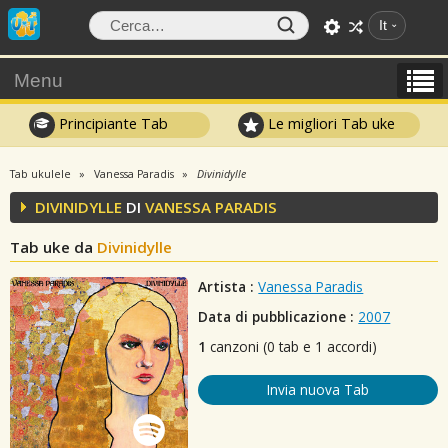
It
Menu
Principiante Tab
Le migliori Tab uke
Tab ukulele
Vanessa Paradis
Divinidylle
DIVINIDYLLE
DI
VANESSA PARADIS
Tab uke da
Divinidylle
Artista :
Vanessa Paradis
Data di pubblicazione :
2007
1
canzoni (0 tab e 1 accordi)
Invia nuova Tab