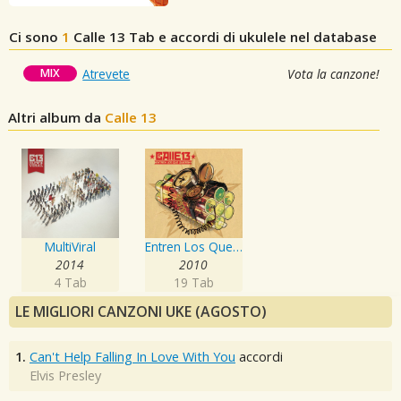
Ci sono
1
Calle 13
Tab e accordi di ukulele nel database
MIX
Atrevete
Vota la canzone!
Altri album da
Calle 13
MultiViral
Entren Los Que Quieran
2014
2010
4 Tab
19 Tab
LE MIGLIORI CANZONI UKE (AGOSTO)
1.
Can't Help Falling In Love With You
accordi
Elvis Presley