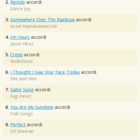
2.
Riptide
accordi
Vance Joy
3.
Somewhere Over The Rainbow
accordi
Israel Kamakawiwo'ole
4.
I'm Yours
accordi
Jason Mraz
5.
Creep
accordi
Radiohead
6.
I Thought I Saw Your Face Today
accordi
She and Him
7.
Sailor Song
accordi
Gigi Perez
8.
You Are My Sunshine
accordi
Folk Songs
9.
Perfect
accordi
Ed Sheeran