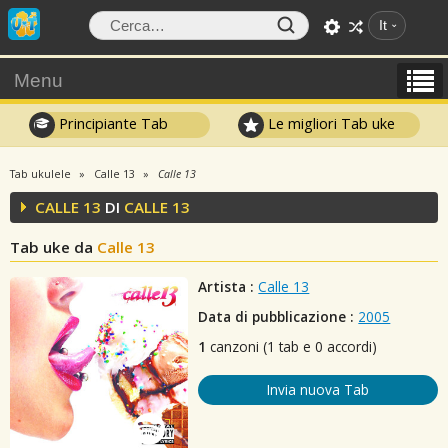
It
Menu
Principiante Tab
Le migliori Tab uke
Tab ukulele
Calle 13
Calle 13
CALLE 13
DI
CALLE 13
Tab uke da
Calle 13
Artista :
Calle 13
Data di pubblicazione :
2005
1
canzoni (1 tab e 0 accordi)
Invia nuova Tab