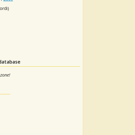
ordi)
 database
nzone!