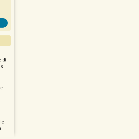
e di
 e
 e
le
a