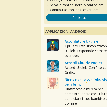
✓ Valuta, commenta e fai amicizia
✓ Salva le canzoni nel tuo canzoniere
✓ Contribuisci con tabs, cover, ecc.
Registrati
APPLICAZIONI ANDROID
Accordatore Ukulele
Il più accurato sintonizzator
Ukulele. Disponibile sempre
ovunque.
Accordi Ukulele Pocket
Accordi Ukulele Con Ricerca
Grafico
Ninne nanne con l'ukulele
per i bambini
Filastrocche e musica per
bambini suonata con l'Ukule
per aiutare il suo bambino 
dormire :)