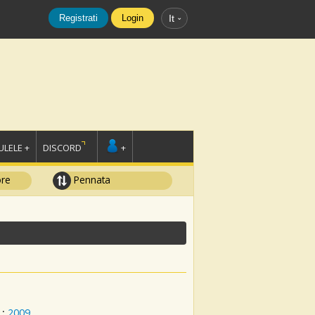
Registrati
Login
It
LELE +
DISCORD
+
ore
Pennata
:
2009