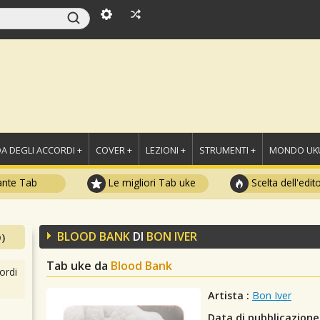
A DEGLI ACCORDI +
COVER +
LEZIONI +
STRUMENTI +
MONDO UKU
ante Tab
Le migliori Tab uke
Scelta dell'edit
BLOOD BANK
DI
BON IVER
)
Tab uke da
Blood Bank
ordi
Artista :
Bon Iver
Data di pubblicazione 