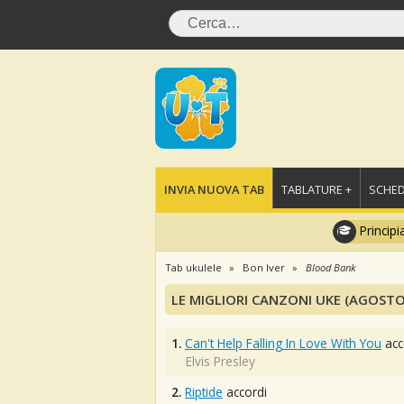
INVIA NUOVA TAB
TABLATURE +
SCHED
Principi
Tab ukulele
Bon Iver
Blood Bank
LE MIGLIORI CANZONI UKE (AGOSTO
1.
Can't Help Falling In Love With You
acc
Elvis Presley
2.
Riptide
accordi