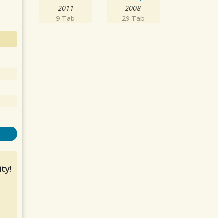
2011
2008
9 Tab
29 Tab
ty!