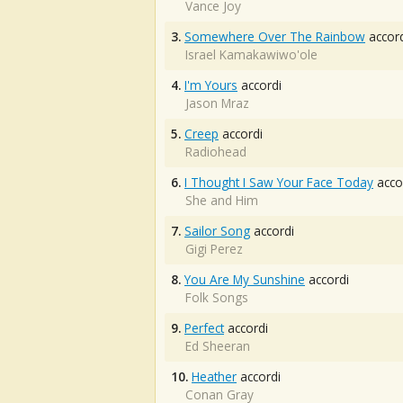
Vance Joy
3.
Somewhere Over The Rainbow
accord
Israel Kamakawiwo'ole
4.
I'm Yours
accordi
Jason Mraz
5.
Creep
accordi
Radiohead
6.
I Thought I Saw Your Face Today
acco
She and Him
7.
Sailor Song
accordi
Gigi Perez
8.
You Are My Sunshine
accordi
Folk Songs
9.
Perfect
accordi
Ed Sheeran
10.
Heather
accordi
Conan Gray