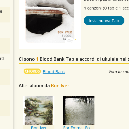
1
canzoni (0 tab e 1 acc
i
Invia nuova Tab
rdi
Ci sono
1
Blood Bank
Tab e accordi di ukulele nel
CHORDS
Blood Bank
Vota la ca
Altri album da
Bon Iver
Bon Iver
For Emma, Forever Ago