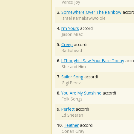
Vance Joy
3.
Somewhere Over The Rainbow
accord
Israel Kamakawiwo'ole
4.
I'm Yours
accordi
Jason Mraz
5.
Creep
accordi
Radiohead
6.
I Thought I Saw Your Face Today
acco
She and Him
7.
Sailor Song
accordi
Gigi Perez
8.
You Are My Sunshine
accordi
Folk Songs
9.
Perfect
accordi
Ed Sheeran
10.
Heather
accordi
Conan Gray