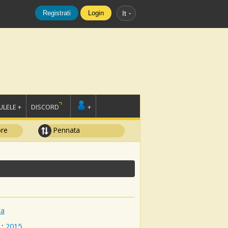
Registrati
Login
It
LELE +
DISCORD
+
ore
Pennata
ma
:
2015