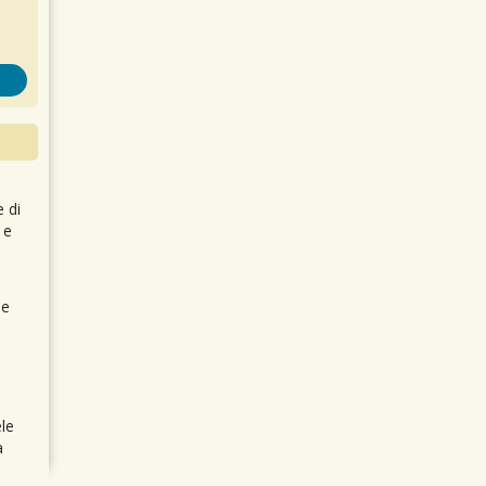
e di
 e
 e
le
a