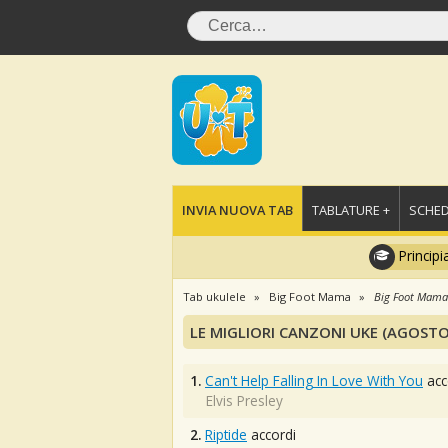
INVIA NUOVA TAB
TABLATURE +
SCHED
Principi
Tab ukulele
Big Foot Mama
Big Foot Mama
LE MIGLIORI CANZONI UKE (AGOSTO
1.
Can't Help Falling In Love With You
acc
Elvis Presley
2.
Riptide
accordi