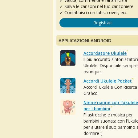
✓ Valuta, commenta e fai amicizia
✓ Salva le canzoni nel tuo canzoniere
✓ Contribuisci con tabs, cover, ecc.
Registrati
APPLICAZIONI ANDROID
Accordatore Ukulele
Il più accurato sintonizzator
Ukulele. Disponibile sempre
ovunque.
Accordi Ukulele Pocket
Accordi Ukulele Con Ricerca
Grafico
Ninne nanne con l'ukulele
per i bambini
Filastrocche e musica per
bambini suonata con l'Ukule
per aiutare il suo bambino 
dormire :)