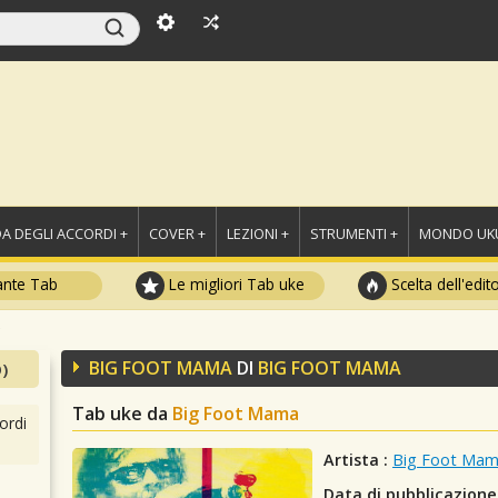
A DEGLI ACCORDI +
COVER +
LEZIONI +
STRUMENTI +
MONDO UKU
ante Tab
Le migliori Tab uke
Scelta dell'edit
BIG FOOT MAMA
DI
BIG FOOT MAMA
)
Tab uke da
Big Foot Mama
ordi
Artista :
Big Foot Ma
Data di pubblicazione 