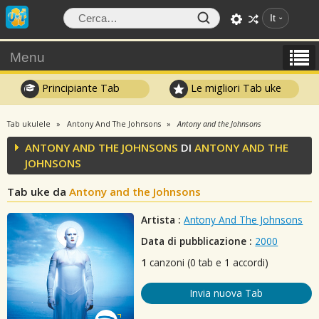
It
Menu
Principiante Tab
Le migliori Tab uke
Tab ukulele
Antony And The Johnsons
Antony and the Johnsons
ANTONY AND THE JOHNSONS
DI
ANTONY AND THE
JOHNSONS
Tab uke da
Antony and the Johnsons
Artista :
Antony And The Johnsons
Data di pubblicazione :
2000
1
canzoni (0 tab e 1 accordi)
Invia nuova Tab