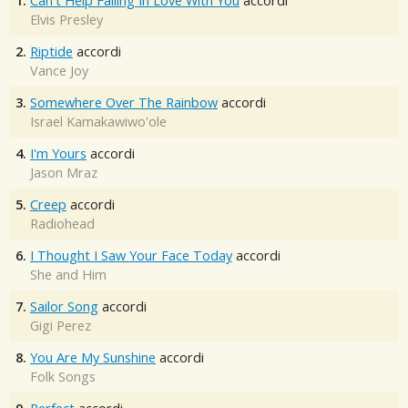
1.
Can't Help Falling In Love With You
accordi
Elvis Presley
2.
Riptide
accordi
Vance Joy
3.
Somewhere Over The Rainbow
accordi
Israel Kamakawiwo'ole
4.
I'm Yours
accordi
Jason Mraz
5.
Creep
accordi
Radiohead
6.
I Thought I Saw Your Face Today
accordi
She and Him
7.
Sailor Song
accordi
Gigi Perez
8.
You Are My Sunshine
accordi
Folk Songs