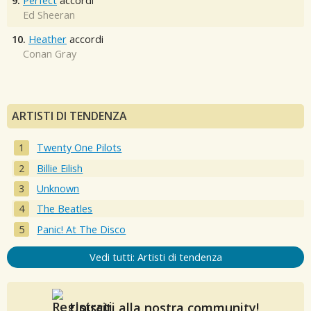
9.
Perfect
accordi
Ed Sheeran
10.
Heather
accordi
Conan Gray
ARTISTI DI TENDENZA
Twenty One Pilots
Billie Eilish
Unknown
The Beatles
Panic! At The Disco
Vedi tutti: Artisti di tendenza
Unisciti alla nostra community!