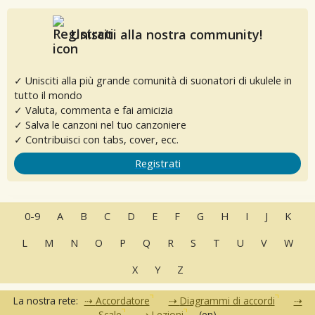
Unisciti alla nostra community!
✓ Unisciti alla più grande comunità di suonatori di ukulele in
tutto il mondo
✓ Valuta, commenta e fai amicizia
✓ Salva le canzoni nel tuo canzoniere
✓ Contribuisci con tabs, cover, ecc.
Registrati
0-9
A
B
C
D
E
F
G
H
I
J
K
L
M
N
O
P
Q
R
S
T
U
V
W
X
Y
Z
La nostra rete:
Accordatore
Diagrammi di accordi
Scale
Lezioni
(en)