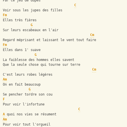
Par ce jeu de dupes
C
Voir sous les jupes des filles
Fm
Elles très fières
G
Sur leurs escabeaux en l'air
Cm
Regard méprisant et laissant le vent tout faire
Fm
Elles dans 1' suave
G
La faiblesse des hommes elles savent
Que la seule chose qui tourne sur terre
Cm
C'est leurs robes légères
Am
On en fait beaucoup
G
Se pencher tordre son cou
F
Pour voir l'infortune
C
A
 quoi nos vies se résument
Am
Pour voir tout l'orgueil