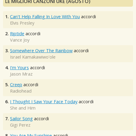
LE MIGLIORI CANZONI UKE (AGOSTO)
1.
Can't Help Falling In Love With You
accordi
Elvis Presley
2.
Riptide
accordi
Vance Joy
3.
Somewhere Over The Rainbow
accordi
Israel Kamakawiwo'ole
4.
I'm Yours
accordi
Jason Mraz
5.
Creep
accordi
Radiohead
6.
I Thought I Saw Your Face Today
accordi
She and Him
7.
Sailor Song
accordi
Gigi Perez
8.
You Are My Sunshine
accordi