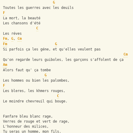
G
Toutes les guerres avec les deuils
F
La mort, la beauté
Les chansons d'été
C
Les réves
Fm
, 
G
, 
Cm
Fm
G
Si parfois ça les géne, et qu'elles veulent pas
Cm
Qu'on regarde leurs guiboles, les garçons s'affolent de ça
Am
Alors faut qu' ça tombe
G
Les hommes ou bien les palombes,
F
Les bleres, les khmers rouges,
C
Le moindre chevreuil qui bouge.
Fanfare bleu blanc rage,
Verres de rouge et vert de rage,
L'honneur des milices,
Tu seras un homme, mon fils.