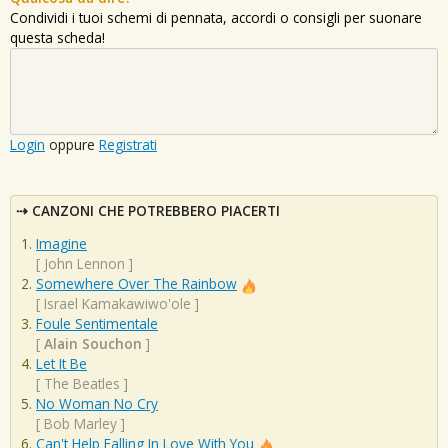
Condividi i tuoi schemi di pennata, accordi o consigli per suonare
questa scheda!
Login
oppure
Registrati
CANZONI CHE POTREBBERO PIACERTI
Imagine
[
John Lennon
]
Somewhere Over The Rainbow
[
Israel Kamakawiwo'ole
]
Foule Sentimentale
[
Alain Souchon
]
Let It Be
[
The Beatles
]
No Woman No Cry
[
Bob Marley
]
Can't Help Falling In Love With You