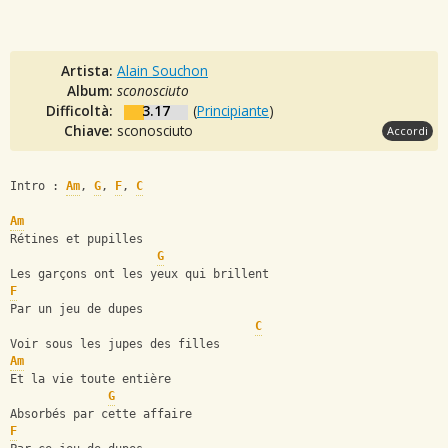
Artista:
Alain Souchon
Album:
sconosciuto
Difficoltà:
3.17
(
Principiante
)
Chiave:
sconosciuto
Accordi
Intro : 
Am
, 
G
, 
F
, 
C
Am
Rétines et pupilles
G
Les garçons ont les yeux qui brillent
F
Par un jeu de dupes
C
Voir sous les jupes des filles
Am
Et la vie toute entière
G
Absorbés par cette affaire
F