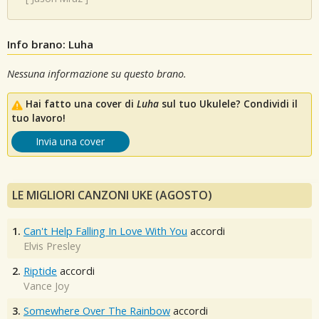
Info brano: Luha
Nessuna informazione su questo brano.
Hai fatto una cover di
Luha
sul tuo Ukulele? Condividi il
tuo lavoro!
Invia una cover
LE MIGLIORI CANZONI UKE (AGOSTO)
1.
Can't Help Falling In Love With You
accordi
Elvis Presley
2.
Riptide
accordi
Vance Joy
3.
Somewhere Over The Rainbow
accordi