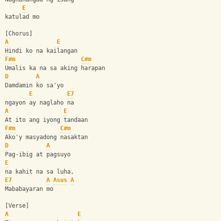
E
katulad mo
[Chorus]
A
E
Hindi ko na kailangan
F#m
C#m
Umalis ka na sa aking harapan
D
A
Damdamin ko sa'yo 
E
E7
ngayon ay naglaho na
A
E
At ito ang iyong tandaan
F#m
C#m
Ako'y masyadong nasaktan
D
A
Pag-ibig at pagsuyo 
E
na kahit na sa luha,
E7
A
Asus
A
Mababayaran mo
[Verse]
A
E