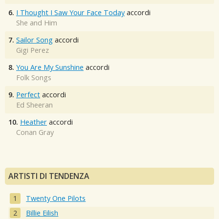
6.
I Thought I Saw Your Face Today
accordi
She and Him
7.
Sailor Song
accordi
Gigi Perez
8.
You Are My Sunshine
accordi
Folk Songs
9.
Perfect
accordi
Ed Sheeran
10.
Heather
accordi
Conan Gray
ARTISTI DI TENDENZA
Twenty One Pilots
Billie Eilish