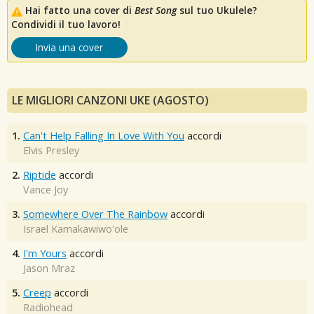
Hai fatto una cover di
Best Song
sul tuo Ukulele?
Condividi il tuo lavoro!
Invia una cover
LE MIGLIORI CANZONI UKE (AGOSTO)
1.
Can't Help Falling In Love With You
accordi
Elvis Presley
2.
Riptide
accordi
Vance Joy
3.
Somewhere Over The Rainbow
accordi
Israel Kamakawiwo'ole
4.
I'm Yours
accordi
Jason Mraz
5.
Creep
accordi
Radiohead