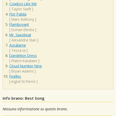
Cowboy Like Me
[
Taylor Swift
]
Flor Palida
[
Marc Anthony
]
Flamboyant
[
Dorian Electra
]
Mr. Saxobeat
[
Alexandra Stan
]
Acicálame
[
Tessa Ia
]
Dandelion Dress
[
Platon Karataev
]
Cloud Number Nine
[
Bryan Adams
]
Ficelles
[
Ingrid St-Pierre
]
Info brano: Best Song
Nessuna informazione su questo brano.