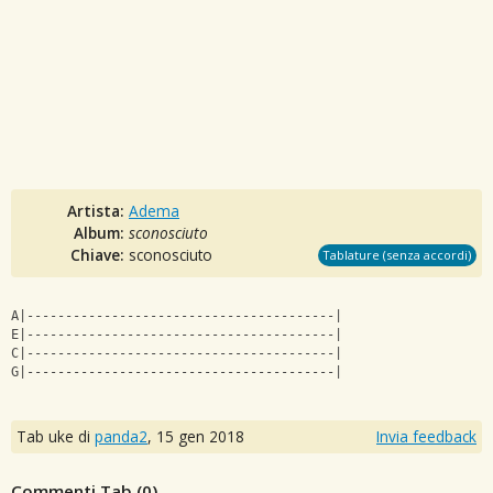
Artista:
Adema
Album:
sconosciuto
Chiave:
sconosciuto
Tablature (senza accordi)
A|----------------------------------------|
E|----------------------------------------|
C|----------------------------------------|
G|----------------------------------------|
Tab uke di
panda2
,
15 gen 2018
Invia feedback
Commenti Tab (
0
)