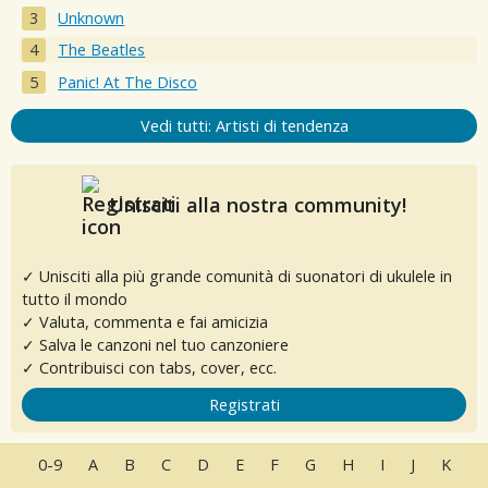
Unknown
The Beatles
Panic! At The Disco
Vedi tutti: Artisti di tendenza
Unisciti alla nostra community!
✓ Unisciti alla più grande comunità di suonatori di ukulele in
tutto il mondo
✓ Valuta, commenta e fai amicizia
✓ Salva le canzoni nel tuo canzoniere
✓ Contribuisci con tabs, cover, ecc.
Registrati
0-9
A
B
C
D
E
F
G
H
I
J
K