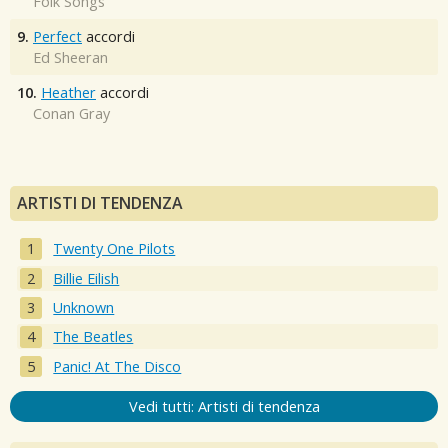
Folk Songs
9.
Perfect
accordi
Ed Sheeran
10.
Heather
accordi
Conan Gray
ARTISTI DI TENDENZA
Twenty One Pilots
Billie Eilish
Unknown
The Beatles
Panic! At The Disco
Vedi tutti: Artisti di tendenza