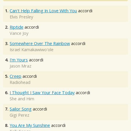
1.
Can't Help Falling In Love With You
accordi
Elvis Presley
2.
Riptide
accordi
Vance Joy
3.
Somewhere Over The Rainbow
accordi
Israel Kamakawiwo'ole
4.
I'm Yours
accordi
Jason Mraz
5.
Creep
accordi
Radiohead
6.
I Thought I Saw Your Face Today
accordi
She and Him
7.
Sailor Song
accordi
Gigi Perez
8.
You Are My Sunshine
accordi