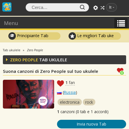
It
Menu
Principiante Tab
Le migliori Tab uke
Tab ukulele
Zero People
ZERO PEOPLE
TAB UKULELE
Suona canzoni di Zero People sul tuo ukulele
1
fan
(
Russia
)
electronica
rock
1
canzoni (0 tab e 1 accordi)
Invia nuova Tab