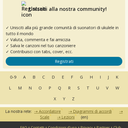
Unisciti alla nostra community!
✓ Unisciti alla più grande comunità di suonatori di ukulele in
tutto il mondo
✓ Valuta, commenta e fai amicizia
✓ Salva le canzoni nel tuo canzoniere
✓ Contribuisci con tabs, cover, ecc.
Registrati
0-9
A
B
C
D
E
F
G
H
I
J
K
L
M
N
O
P
Q
R
S
T
U
V
W
X
Y
Z
La nostra rete:
Accordatore
Diagrammi di accordi
Scale
Lezioni
(en)
•
•
•
•
•
FAQ
Contatti
Condizioni d'uso
Privacy
Partner
Club