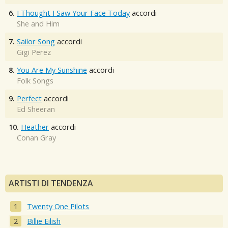
6.
I Thought I Saw Your Face Today
accordi
She and Him
7.
Sailor Song
accordi
Gigi Perez
8.
You Are My Sunshine
accordi
Folk Songs
9.
Perfect
accordi
Ed Sheeran
10.
Heather
accordi
Conan Gray
ARTISTI DI TENDENZA
Twenty One Pilots
Billie Eilish