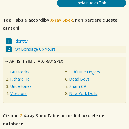
Invia nuova Tab
Top Tabs e accordiby
X-ray Spex
, non perdere queste
canzoni!
Identity
Oh Bondage Up Yours
ARTISTI SIMILI A X-RAY SPEX
Buzzcocks
Stiff Little Fingers
Richard Hell
Dead Boys
Undertones
Sham 69
Vibrators
New York Dolls
Ci sono
2
X-ray Spex
Tab e accordi di ukulele nel
database