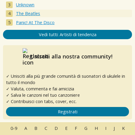
Unknown
The Beatles
Panic! At The Disco
Vedi tutti: Artisti di tendenza
Unisciti alla nostra community!
✓ Unisciti alla più grande comunità di suonatori di ukulele in
tutto il mondo
✓ Valuta, commenta e fai amicizia
✓ Salva le canzoni nel tuo canzoniere
✓ Contribuisci con tabs, cover, ecc.
Registrati
0-9
A
B
C
D
E
F
G
H
I
J
K