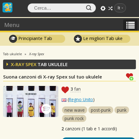
It
Menu
Principiante Tab
Le migliori Tab uke
Tab ukulele
X-ray Spex
X-RAY SPEX
TAB UKULELE
Suona canzoni di X-ray Spex sul tuo ukulele
3
fan
(
Regno Unito
)
new wave
post-punk
punk
punk rock
2
canzoni (1 tab e 1 accordi)