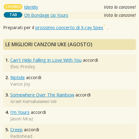
CHORDS
Identity
Vota la canzone!
TAB
Oh Bondage Up Yours
Vota la canzone!
Preparati per il
prossimo concerto di X-ray Spex
.
LE MIGLIORI CANZONI UKE (AGOSTO)
1.
Can't Help Falling In Love With You
accordi
Elvis Presley
2.
Riptide
accordi
Vance Joy
3.
Somewhere Over The Rainbow
accordi
Israel Kamakawiwo'ole
4.
I'm Yours
accordi
Jason Mraz
5.
Creep
accordi
Radiohead