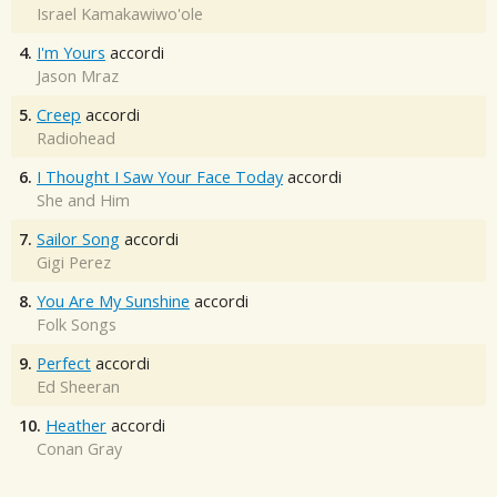
Israel Kamakawiwo'ole
4.
I'm Yours
accordi
Jason Mraz
5.
Creep
accordi
Radiohead
6.
I Thought I Saw Your Face Today
accordi
She and Him
7.
Sailor Song
accordi
Gigi Perez
8.
You Are My Sunshine
accordi
Folk Songs
9.
Perfect
accordi
Ed Sheeran
10.
Heather
accordi
Conan Gray