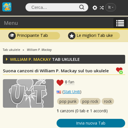
It
Menu
Principiante Tab
Le migliori Tab uke
Tab ukulele
William P. Mackay
WILLIAM P. MACKAY
TAB UKULELE
Suona canzoni di William P. Mackay sul tuo ukulele
0
fan
(
Stati Uniti
)
pop punk
pop rock
rock
1
canzoni (0 tab e 1 accordi)
Invia nuova Tab