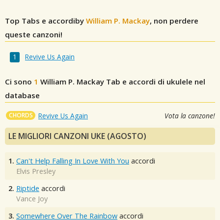
Top Tabs e accordiby
William P. Mackay
, non perdere
queste canzoni!
Revive Us Again
Ci sono
1
William P. Mackay
Tab e accordi di ukulele nel
database
CHORDS
Revive Us Again
Vota la canzone!
LE MIGLIORI CANZONI UKE (AGOSTO)
1.
Can't Help Falling In Love With You
accordi
Elvis Presley
2.
Riptide
accordi
Vance Joy
3.
Somewhere Over The Rainbow
accordi