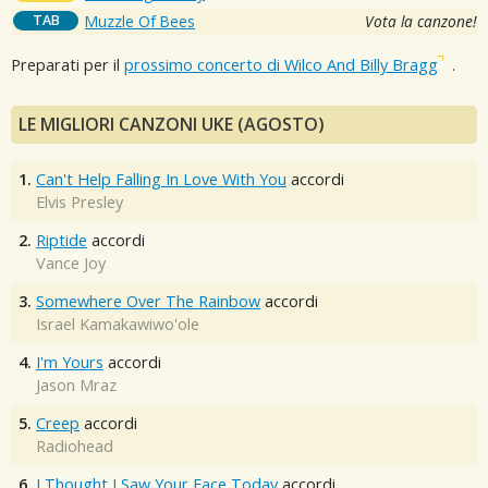
TAB
Muzzle Of Bees
Vota la canzone!
Preparati per il
prossimo concerto di Wilco And Billy Bragg
.
LE MIGLIORI CANZONI UKE (AGOSTO)
1.
Can't Help Falling In Love With You
accordi
Elvis Presley
2.
Riptide
accordi
Vance Joy
3.
Somewhere Over The Rainbow
accordi
Israel Kamakawiwo'ole
4.
I'm Yours
accordi
Jason Mraz
5.
Creep
accordi
Radiohead
6.
I Thought I Saw Your Face Today
accordi