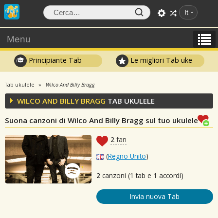
It
Menu
Principiante Tab
Le migliori Tab uke
Tab ukulele
Wilco And Billy Bragg
WILCO AND BILLY BRAGG
TAB UKULELE
Suona canzoni di Wilco And Billy Bragg sul tuo ukulele
2
fan
(
Regno Unito
)
2
canzoni (1 tab e 1 accordi)
Invia nuova Tab