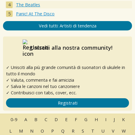
The Beatles
Panic! At The Disco
Vedi tutti: Artisti di tendenza
Unisciti alla nostra community!
✓ Unisciti alla più grande comunità di suonatori di ukulele in
tutto il mondo
✓ Valuta, commenta e fai amicizia
✓ Salva le canzoni nel tuo canzoniere
✓ Contribuisci con tabs, cover, ecc.
Registrati
0-9
A
B
C
D
E
F
G
H
I
J
K
L
M
N
O
P
Q
R
S
T
U
V
W