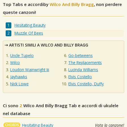
Top Tabs e accordiby
Wilco And Billy Bragg
, non perdere
queste canzoni!
Hesitating Beauty
Muzzle Of Bees
ARTISTI SIMILI A WILCO AND BILLY BRAGG
Uncle Tupelo
Go-betweens
Wilco
The Replacements
Loudon Wainwright Iii
Lucinda Williams
Jayhawks
Elvis Costello
Nick Lowe
Elvis Costello, Duffy
Ci sono
2
Wilco And Billy Bragg
Tab e accordi di ukulele
nel database
CHORDS
Hesitating Beauty
Vota la canzone!