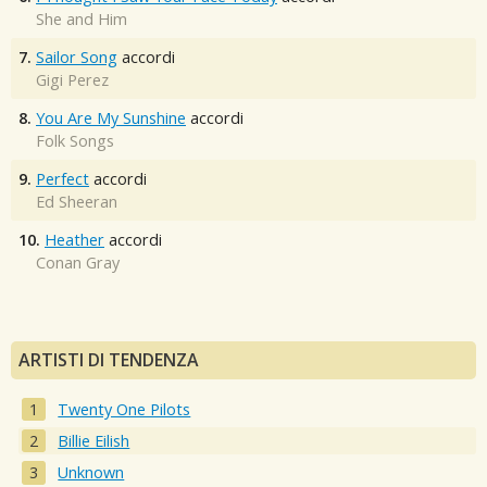
She and Him
7.
Sailor Song
accordi
Gigi Perez
8.
You Are My Sunshine
accordi
Folk Songs
9.
Perfect
accordi
Ed Sheeran
10.
Heather
accordi
Conan Gray
ARTISTI DI TENDENZA
Twenty One Pilots
Billie Eilish
Unknown