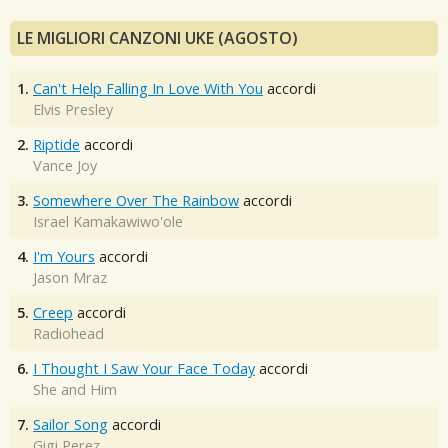
LE MIGLIORI CANZONI UKE (AGOSTO)
1.
Can't Help Falling In Love With You
accordi
Elvis Presley
2.
Riptide
accordi
Vance Joy
3.
Somewhere Over The Rainbow
accordi
Israel Kamakawiwo'ole
4.
I'm Yours
accordi
Jason Mraz
5.
Creep
accordi
Radiohead
6.
I Thought I Saw Your Face Today
accordi
She and Him
7.
Sailor Song
accordi
Gigi Perez