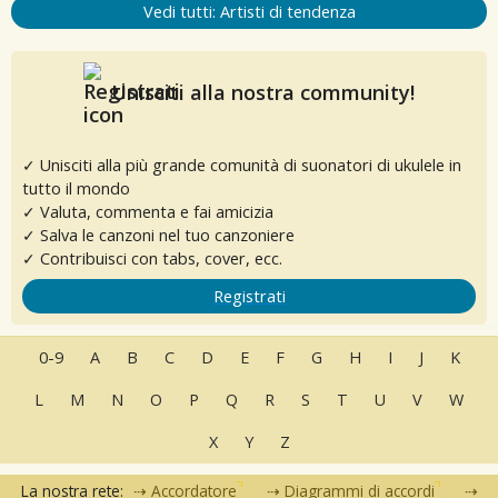
Vedi tutti: Artisti di tendenza
Unisciti alla nostra community!
✓ Unisciti alla più grande comunità di suonatori di ukulele in
tutto il mondo
✓ Valuta, commenta e fai amicizia
✓ Salva le canzoni nel tuo canzoniere
✓ Contribuisci con tabs, cover, ecc.
Registrati
0-9
A
B
C
D
E
F
G
H
I
J
K
L
M
N
O
P
Q
R
S
T
U
V
W
X
Y
Z
La nostra rete:
Accordatore
Diagrammi di accordi