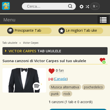
It
Menu
Principiante Tab
Le migliori Tab uke
Tab ukulele
Victor Carpes
VICTOR CARPES
TAB UKULELE
Suona canzoni di Victor Carpes sul tuo ukulele
0
fan
(
Canada
)
Musica alternativa
psichedelico
punk
rock
1
canzoni (1 tab e 0 accordi)