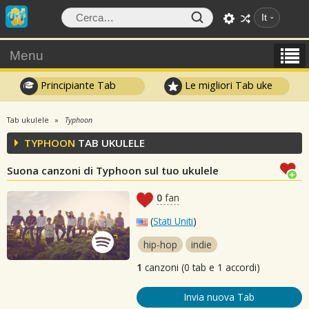
It
Menu
Principiante Tab
Le migliori Tab uke
Tab ukulele
Typhoon
TYPHOON
TAB UKULELE
Suona canzoni di Typhoon sul tuo ukulele
0
fan
(
Stati Uniti
)
hip-hop
indie
1
canzoni (0 tab e 1 accordi)
Invia nuova Tab