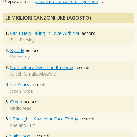
Preparati per il
prossimo concerto di Typhoon
.
LE MIGLIORI CANZONI UKE (AGOSTO)
1.
Can't Help Falling In Love With You
accordi
Elvis Presley
2.
Riptide
accordi
Vance Joy
3.
Somewhere Over The Rainbow
accordi
Israel Kamakawiwo'ole
4.
I'm Yours
accordi
Jason Mraz
5.
Creep
accordi
Radiohead
6.
I Thought I Saw Your Face Today
accordi
She and Him
7.
Sailor Song
accordi