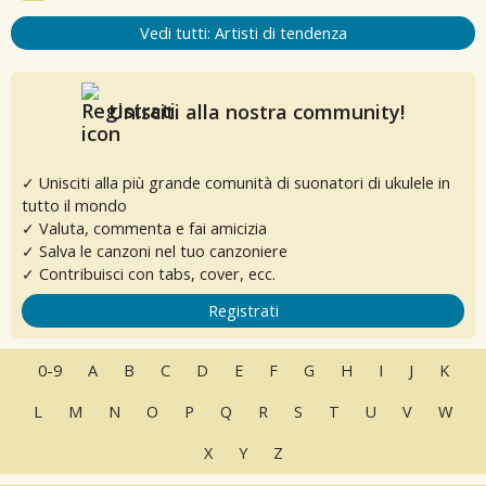
Vedi tutti: Artisti di tendenza
Unisciti alla nostra community!
✓ Unisciti alla più grande comunità di suonatori di ukulele in
tutto il mondo
✓ Valuta, commenta e fai amicizia
✓ Salva le canzoni nel tuo canzoniere
✓ Contribuisci con tabs, cover, ecc.
Registrati
0-9
A
B
C
D
E
F
G
H
I
J
K
L
M
N
O
P
Q
R
S
T
U
V
W
X
Y
Z