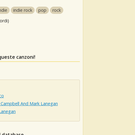
ndie
indie rock
pop
rock
ordi)
queste canzoni!
co
l Campbell And Mark Lanegan
Lanegan
el database