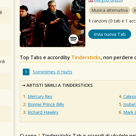
Musica alternativa
i
i
1
canzoni (0 tab e 1 acc
Invia nuova Tab
Top Tabs e accordiby
Tindersticks
, non perdere 
rdi
Sometimes It Hurts
ARTISTI SIMILI A TINDERSTICKS
Mercury Rev
Calexi
Bonnie Prince Billy
Isobe
Richard Hawley
Mark 
Ci sono
1
Tindersticks
Tab e accordi di ukulele n