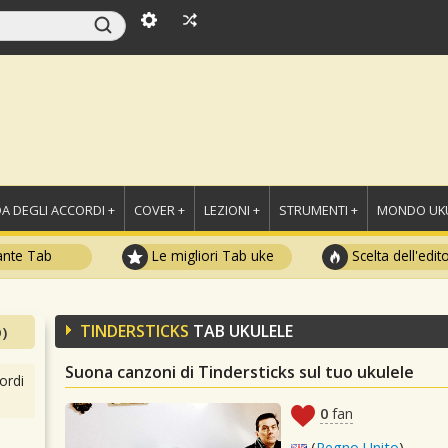
A DEGLI ACCORDI +
COVER +
LEZIONI +
STRUMENTI +
MONDO UKU
ante Tab
Le migliori Tab uke
Scelta dell'edit
TINDERSTICKS
TAB UKULELE
)
Suona canzoni di Tindersticks sul tuo ukulele
ordi
0
fan
(
Regno Unito
)