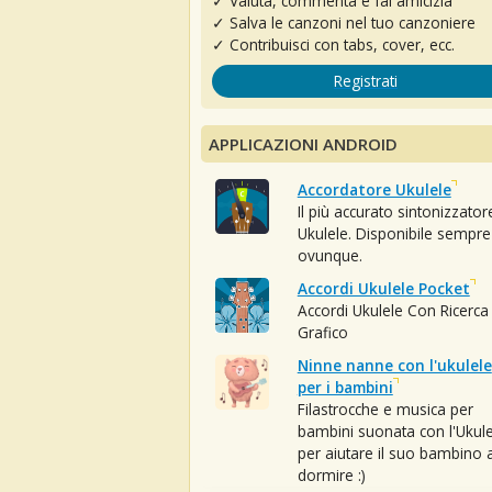
✓ Valuta, commenta e fai amicizia
✓ Salva le canzoni nel tuo canzoniere
✓ Contribuisci con tabs, cover, ecc.
Registrati
APPLICAZIONI ANDROID
Accordatore Ukulele
Il più accurato sintonizzator
Ukulele. Disponibile sempre
ovunque.
Accordi Ukulele Pocket
Accordi Ukulele Con Ricerca
Grafico
Ninne nanne con l'ukulele
per i bambini
Filastrocche e musica per
bambini suonata con l'Ukule
per aiutare il suo bambino 
dormire :)