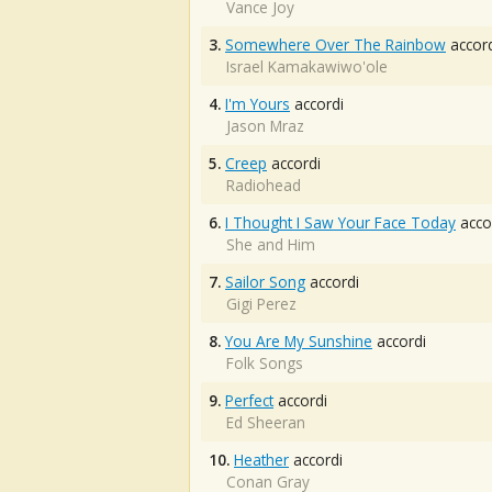
Vance Joy
3.
Somewhere Over The Rainbow
accord
Israel Kamakawiwo'ole
4.
I'm Yours
accordi
Jason Mraz
5.
Creep
accordi
Radiohead
6.
I Thought I Saw Your Face Today
acco
She and Him
7.
Sailor Song
accordi
Gigi Perez
8.
You Are My Sunshine
accordi
Folk Songs
9.
Perfect
accordi
Ed Sheeran
10.
Heather
accordi
Conan Gray