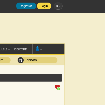
Registrati
Login
It
LELE +
DISCORD
+
ore
Pennata