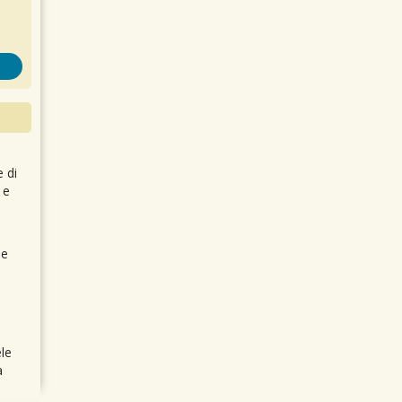
e di
 e
 e
le
a