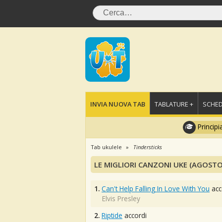
INVIA NUOVA TAB
TABLATURE +
SCHED
Principi
Tab ukulele
Tindersticks
LE MIGLIORI CANZONI UKE (AGOSTO
1.
Can't Help Falling In Love With You
acc
Elvis Presley
2.
Riptide
accordi