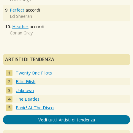
9.
Perfect
accordi
Ed Sheeran
10.
Heather
accordi
Conan Gray
ARTISTI DI TENDENZA
Twenty One Pilots
Billie Eilish
Unknown
The Beatles
Panic! At The Disco
Vedi tutti: Artisti di tendenza