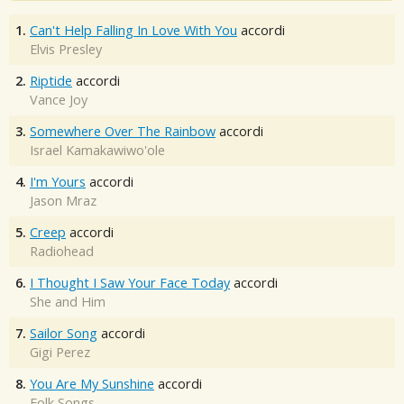
1.
Can't Help Falling In Love With You
accordi
Elvis Presley
2.
Riptide
accordi
Vance Joy
3.
Somewhere Over The Rainbow
accordi
Israel Kamakawiwo'ole
4.
I'm Yours
accordi
Jason Mraz
5.
Creep
accordi
Radiohead
6.
I Thought I Saw Your Face Today
accordi
She and Him
7.
Sailor Song
accordi
Gigi Perez
8.
You Are My Sunshine
accordi
Folk Songs