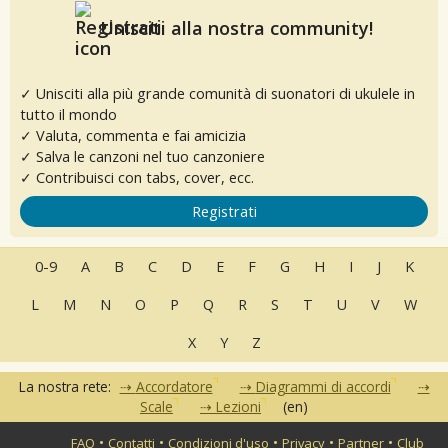
Unisciti alla nostra community!
✓ Unisciti alla più grande comunità di suonatori di ukulele in
tutto il mondo
✓ Valuta, commenta e fai amicizia
✓ Salva le canzoni nel tuo canzoniere
✓ Contribuisci con tabs, cover, ecc.
Registrati
0-9
A
B
C
D
E
F
G
H
I
J
K
L
M
N
O
P
Q
R
S
T
U
V
W
X
Y
Z
La nostra rete:
Accordatore
Diagrammi di accordi
Scale
Lezioni
(en)
•
•
•
•
•
FAQ
Contatti
Condizioni d'uso
Privacy
Partner
Club