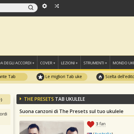
A DEGLI ACCORDI +
COVER +
LEZIONI +
STRUMENTI +
MONDO UKU
ante Tab
Le migliori Tab uke
Scelta dell'edit
THE PRESETS
TAB UKULELE
)
Suona canzoni di The Presets sul tuo ukulele
ordi
3
fan
(
Australia
)