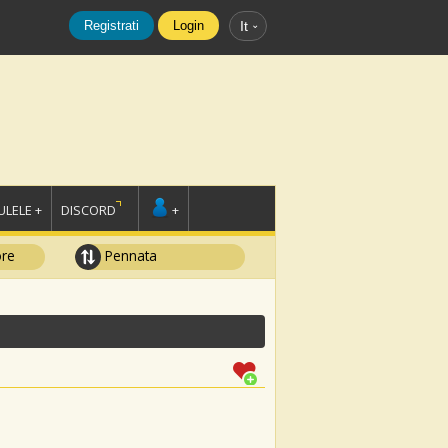
Registrati
Login
It
LELE +
DISCORD
+
ore
Pennata