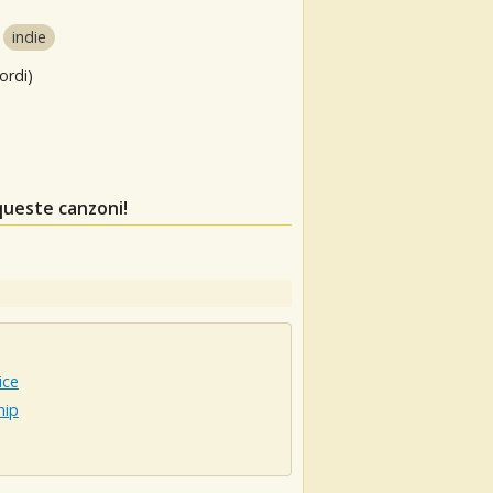
indie
ordi)
queste canzoni!
ice
hip