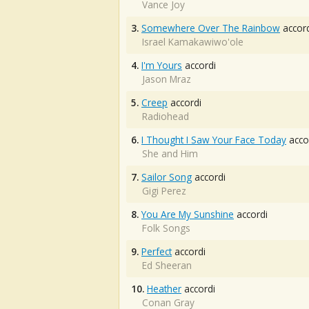
Vance Joy
3.
Somewhere Over The Rainbow
accord
Israel Kamakawiwo'ole
4.
I'm Yours
accordi
Jason Mraz
5.
Creep
accordi
Radiohead
6.
I Thought I Saw Your Face Today
acco
She and Him
7.
Sailor Song
accordi
Gigi Perez
8.
You Are My Sunshine
accordi
Folk Songs
9.
Perfect
accordi
Ed Sheeran
10.
Heather
accordi
Conan Gray