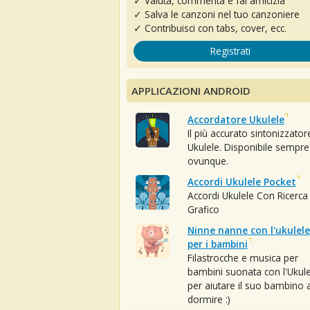
✓ Valuta, commenta e fai amicizia
✓ Salva le canzoni nel tuo canzoniere
✓ Contribuisci con tabs, cover, ecc.
Registrati
APPLICAZIONI ANDROID
Accordatore Ukulele
Il più accurato sintonizzator
Ukulele. Disponibile sempre
ovunque.
Accordi Ukulele Pocket
Accordi Ukulele Con Ricerca
Grafico
Ninne nanne con l'ukulele
per i bambini
Filastrocche e musica per
bambini suonata con l'Ukule
per aiutare il suo bambino 
dormire :)