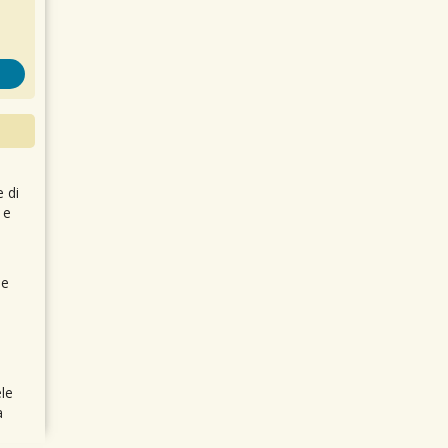
e di
 e
 e
le
a