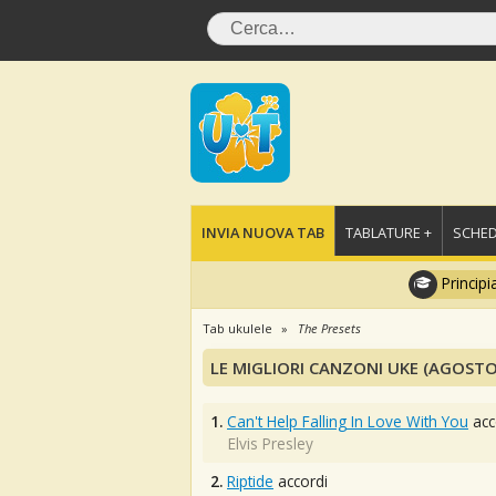
INVIA NUOVA TAB
TABLATURE +
SCHED
Principi
Tab ukulele
The Presets
LE MIGLIORI CANZONI UKE (AGOSTO
1.
Can't Help Falling In Love With You
acc
Elvis Presley
2.
Riptide
accordi