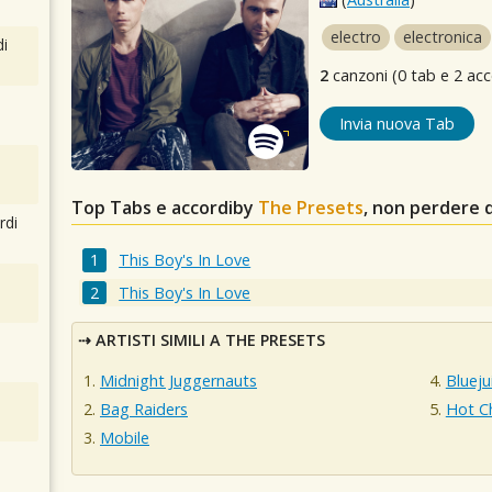
electro
electronica
i
2
canzoni (0 tab e 2 acc
Invia nuova Tab
Top Tabs e accordiby
The Presets
, non perdere 
rdi
This Boy's In Love
This Boy's In Love
ARTISTI SIMILI A THE PRESETS
Midnight Juggernauts
Blueju
Bag Raiders
Hot C
Mobile