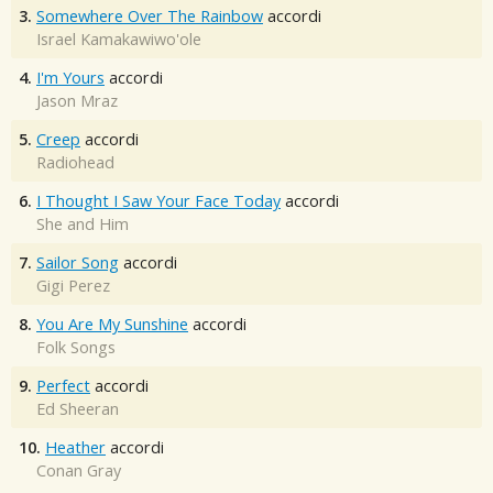
3.
Somewhere Over The Rainbow
accordi
Israel Kamakawiwo'ole
4.
I'm Yours
accordi
Jason Mraz
5.
Creep
accordi
Radiohead
6.
I Thought I Saw Your Face Today
accordi
She and Him
7.
Sailor Song
accordi
Gigi Perez
8.
You Are My Sunshine
accordi
Folk Songs
9.
Perfect
accordi
Ed Sheeran
10.
Heather
accordi
Conan Gray