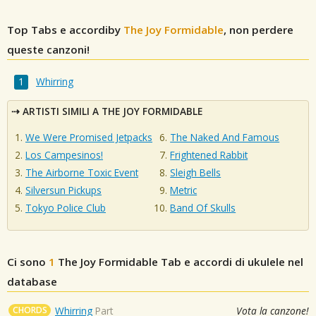
Top Tabs e accordiby
The Joy Formidable
, non perdere
queste canzoni!
Whirring
ARTISTI SIMILI A THE JOY FORMIDABLE
We Were Promised Jetpacks
The Naked And Famous
Los Campesinos!
Frightened Rabbit
The Airborne Toxic Event
Sleigh Bells
Silversun Pickups
Metric
Tokyo Police Club
Band Of Skulls
Ci sono
1
The Joy Formidable
Tab e accordi di ukulele nel
database
CHORDS
Whirring
Part
Vota la canzone!