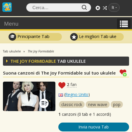
It
Menu
Principiante Tab
Le migliori Tab uke
Tab ukulele
The Joy Formidable
THE JOY FORMIDABLE
TAB UKULELE
Suona canzoni di The Joy Formidable sul tuo ukulele
2
fan
(
Regno Unito
)
classic rock
new wave
pop
1
canzoni (0 tab e 1 accordi)
Invia nuova Tab