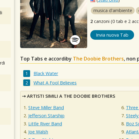
musica d'ambiente
i
2
canzoni (0 tab e 2 acc
Invia nuova Tab
Top Tabs e accordiby
The Doobie Brothers
, non 
rdi
Black Water
What A Fool Believes
ARTISTI SIMILI A THE DOOBIE BROTHERS
Steve Miller Band
Three
Jefferson Starship
Steel
Little River Band
Boz S
Joe Walsh
Atlan