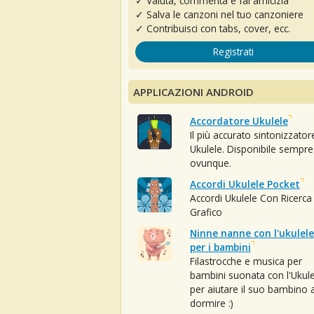
✓ Valuta, commenta e fai amicizia
✓ Salva le canzoni nel tuo canzoniere
✓ Contribuisci con tabs, cover, ecc.
Registrati
APPLICAZIONI ANDROID
Accordatore Ukulele
Il più accurato sintonizzator
Ukulele. Disponibile sempre
ovunque.
Accordi Ukulele Pocket
Accordi Ukulele Con Ricerca
Grafico
Ninne nanne con l'ukulele
per i bambini
Filastrocche e musica per
bambini suonata con l'Ukule
per aiutare il suo bambino 
dormire :)