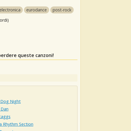
electronica
eurodance
post-rock
ordi)
perdere queste canzoni!
 Dog Night
y Dan
caggs
ta Rhythm Section