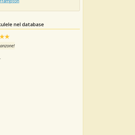
 Frampton
kulele nel database
canzone!
.