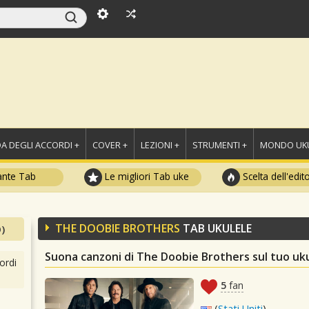
A DEGLI ACCORDI +
COVER +
LEZIONI +
STRUMENTI +
MONDO UKU
ante Tab
Le migliori Tab uke
Scelta dell'edit
THE DOOBIE BROTHERS
TAB UKULELE
)
Suona canzoni di The Doobie Brothers sul tuo uk
ordi
5
fan
(
Stati Uniti
)