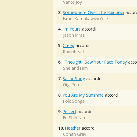
Vance Joy
3.
Somewhere Over The Rainbow
accord
Israel Kamakawiwo'ole
4.
I'm Yours
accordi
Jason Mraz
5.
Creep
accordi
Radiohead
6.
I Thought I Saw Your Face Today
acco
She and Him
7.
Sailor Song
accordi
Gigi Perez
8.
You Are My Sunshine
accordi
Folk Songs
9.
Perfect
accordi
Ed Sheeran
10.
Heather
accordi
Conan Gray