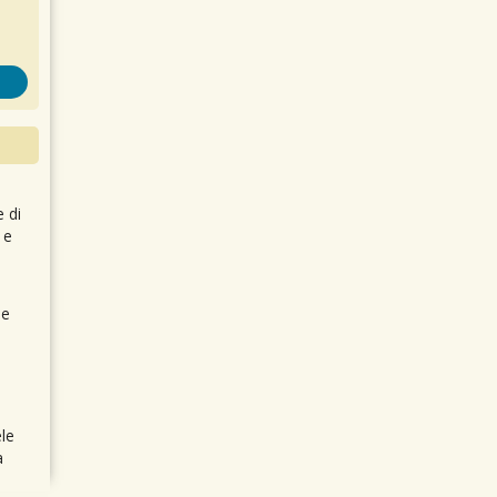
e di
 e
 e
le
a