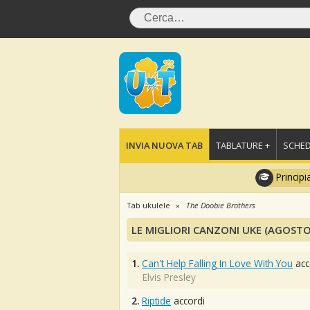
INVIA NUOVA TAB
TABLATURE +
SCHED
Principi
Tab ukulele
The Doobie Brothers
LE MIGLIORI CANZONI UKE (AGOSTO
1.
Can't Help Falling In Love With You
acc
Elvis Presley
2.
Riptide
accordi