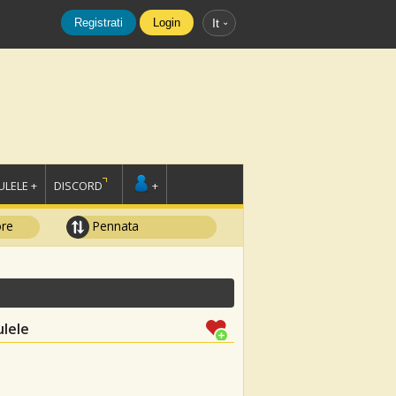
Registrati
Login
It
LELE +
DISCORD
+
ore
Pennata
ulele