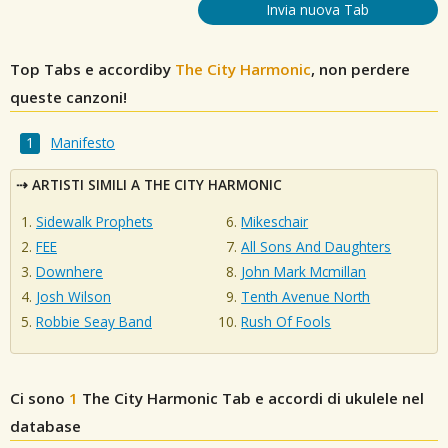
Invia nuova Tab
Top Tabs e accordiby
The City Harmonic
, non perdere
queste canzoni!
Manifesto
ARTISTI SIMILI A THE CITY HARMONIC
Sidewalk Prophets
Mikeschair
FEE
All Sons And Daughters
Downhere
John Mark Mcmillan
Josh Wilson
Tenth Avenue North
Robbie Seay Band
Rush Of Fools
Ci sono
1
The City Harmonic
Tab e accordi di ukulele nel
database