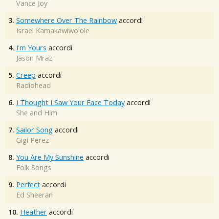
Vance Joy
3.
Somewhere Over The Rainbow
accordi
Israel Kamakawiwo'ole
4.
I'm Yours
accordi
Jason Mraz
5.
Creep
accordi
Radiohead
6.
I Thought I Saw Your Face Today
accordi
She and Him
7.
Sailor Song
accordi
Gigi Perez
8.
You Are My Sunshine
accordi
Folk Songs
9.
Perfect
accordi
Ed Sheeran
10.
Heather
accordi