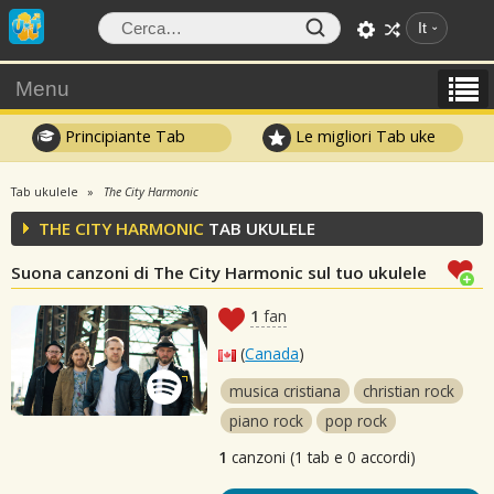
It
Menu
Principiante Tab
Le migliori Tab uke
Tab ukulele
The City Harmonic
THE CITY HARMONIC
TAB UKULELE
Suona canzoni di The City Harmonic sul tuo ukulele
1
fan
(
Canada
)
musica cristiana
christian rock
piano rock
pop rock
1
canzoni (1 tab e 0 accordi)