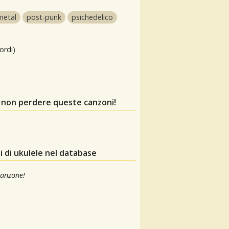
metal
post-punk
psichedelico
ordi)
, non perdere queste canzoni!
 di ukulele nel database
canzone!