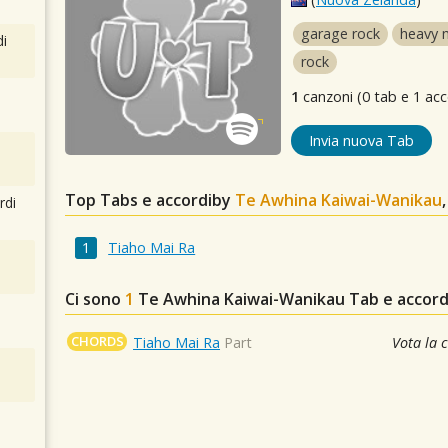
garage rock
heavy 
i
rock
1
canzoni (0 tab e 1 acc
Invia nuova Tab
Top Tabs e accordiby
Te Awhina Kaiwai-Wanikau
rdi
Tiaho Mai Ra
Ci sono
1
Te Awhina Kaiwai-Wanikau
Tab e accordi
CHORDS
Tiaho Mai Ra
Part
Vota la 