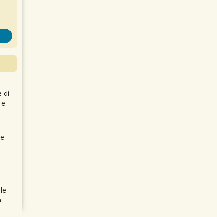
e di
 e
 e
le
a