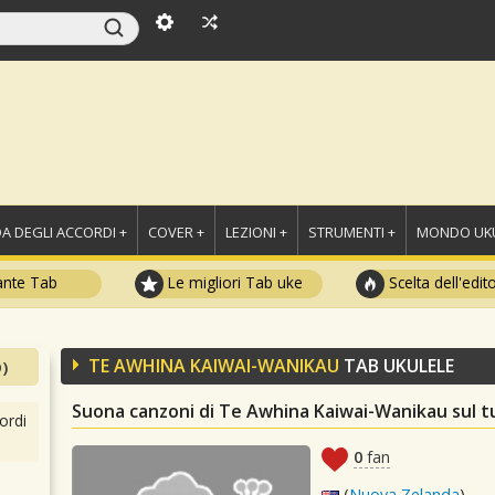
A DEGLI ACCORDI +
COVER +
LEZIONI +
STRUMENTI +
MONDO UKU
ante Tab
Le migliori Tab uke
Scelta dell'edit
TE AWHINA KAIWAI-WANIKAU
TAB UKULELE
)
Suona canzoni di Te Awhina Kaiwai-Wanikau sul t
ordi
0
fan
(
Nuova Zelanda
)