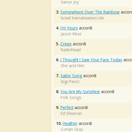
Vance Joy
3.
Somewhere Over The Rainbow
accord
Israel Kamakawiwo'ole
4.
I'm Yours
accordi
Jason Mraz
5.
Creep
accordi
Radiohead
6.
I Thought I Saw Your Face Today
acco
She and Him
7.
Sailor Song
accordi
Gigi Perez
8.
You Are My Sunshine
accordi
Folk Songs
9.
Perfect
accordi
Ed Sheeran
10.
Heather
accordi
Conan Gray