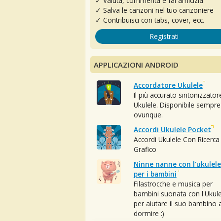
✓ Valuta, commenta e fai amicizia
✓ Salva le canzoni nel tuo canzoniere
✓ Contribuisci con tabs, cover, ecc.
Registrati
APPLICAZIONI ANDROID
Accordatore Ukulele
Il più accurato sintonizzator
Ukulele. Disponibile sempre
ovunque.
Accordi Ukulele Pocket
Accordi Ukulele Con Ricerca
Grafico
Ninne nanne con l'ukulele
per i bambini
Filastrocche e musica per
bambini suonata con l'Ukule
per aiutare il suo bambino 
dormire :)