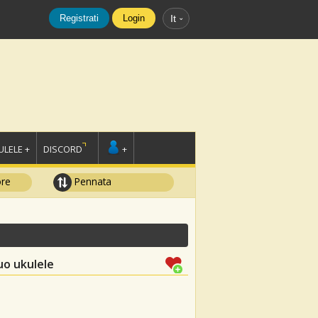
Registrati
Login
It
LELE +
DISCORD
+
ore
Pennata
uo ukulele