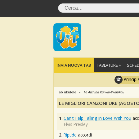
INVIA NUOVA TAB
TABLATURE +
SCHED
Principi
Tab ukulele
Te Awhina Kaiwai-Wanikau
LE MIGLIORI CANZONI UKE (AGOSTO
1.
Can't Help Falling In Love With You
acc
Elvis Presley
2.
Riptide
accordi