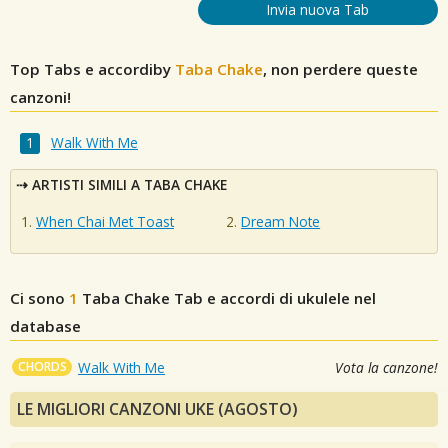
Invia nuova Tab
Top Tabs e accordiby
Taba Chake
, non perdere queste
canzoni!
Walk With Me
ARTISTI SIMILI A TABA CHAKE
When Chai Met Toast
Dream Note
Ci sono
1
Taba Chake
Tab e accordi di ukulele nel
database
CHORDS
Walk With Me
Vota la canzone!
LE MIGLIORI CANZONI UKE (AGOSTO)