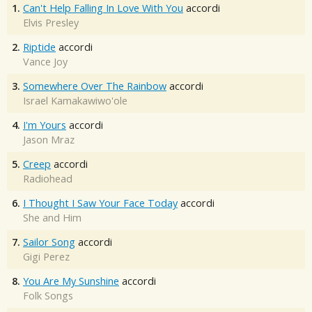
1.
Can't Help Falling In Love With You
accordi
Elvis Presley
2.
Riptide
accordi
Vance Joy
3.
Somewhere Over The Rainbow
accordi
Israel Kamakawiwo'ole
4.
I'm Yours
accordi
Jason Mraz
5.
Creep
accordi
Radiohead
6.
I Thought I Saw Your Face Today
accordi
She and Him
7.
Sailor Song
accordi
Gigi Perez
8.
You Are My Sunshine
accordi
Folk Songs