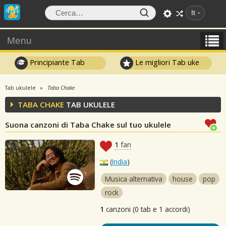
It
Menu
Principiante Tab
Le migliori Tab uke
Tab ukulele
Taba Chake
TABA CHAKE
TAB UKULELE
Suona canzoni di Taba Chake sul tuo ukulele
1
fan
(
India
)
Musica alternativa
house
pop
rock
1
canzoni (0 tab e 1 accordi)