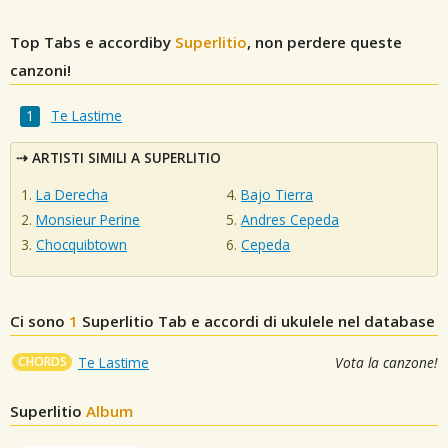
Top Tabs e accordiby
Superlitio
, non perdere queste
canzoni!
Te Lastime
ARTISTI SIMILI A SUPERLITIO
La Derecha
Bajo Tierra
Monsieur Perine
Andres Cepeda
Chocquibtown
Cepeda
Ci sono
1
Superlitio
Tab e accordi di ukulele nel database
CHORDS
Te Lastime
Vota la canzone!
Superlitio
Album