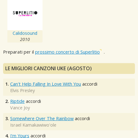
Calidosound
2010
Preparati per il
prossimo concerto di Superlitio
.
LE MIGLIORI CANZONI UKE (AGOSTO)
1.
Can't Help Falling In Love With You
accordi
Elvis Presley
2.
Riptide
accordi
Vance Joy
3.
Somewhere Over The Rainbow
accordi
Israel Kamakawiwo'ole
4.
I'm Yours
accordi