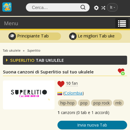
It
Menu
Principiante Tab
Le migliori Tab uke
Tab ukulele
Superlitio
SUPERLITIO
TAB UKULELE
Suona canzoni di Superlitio sul tuo ukulele
10
fan
(
Colombia
)
hip-hop
pop
pop rock
rnb
1
canzoni (0 tab e 1 accordi)
Invia nuova Tab