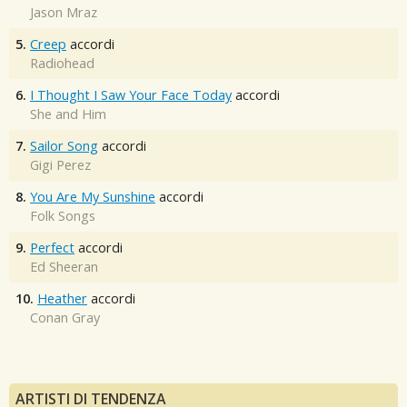
Jason Mraz
5.
Creep
accordi
Radiohead
6.
I Thought I Saw Your Face Today
accordi
She and Him
7.
Sailor Song
accordi
Gigi Perez
8.
You Are My Sunshine
accordi
Folk Songs
9.
Perfect
accordi
Ed Sheeran
10.
Heather
accordi
Conan Gray
ARTISTI DI TENDENZA