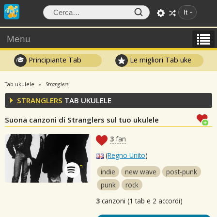
It
Menu
Principiante Tab
Le migliori Tab uke
Tab ukulele
Stranglers
STRANGLERS
TAB UKULELE
Suona canzoni di Stranglers sul tuo ukulele
3
fan
(
Regno Unito
)
indie
new wave
post-punk
punk
rock
3
canzoni (1 tab e 2 accordi)