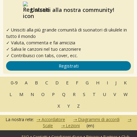
Unisciti alla nostra community!
✓ Unisciti alla più grande comunità di suonatori di ukulele in
tutto il mondo
✓ Valuta, commenta e fai amicizia
✓ Salva le canzoni nel tuo canzoniere
✓ Contribuisci con tabs, cover, ecc.
Registrati
0-9
A
B
C
D
E
F
G
H
I
J
K
L
M
N
O
P
Q
R
S
T
U
V
W
X
Y
Z
La nostra rete:
Accordatore
Diagrammi di accordi
Scale
Lezioni
(en)
•
•
•
•
•
FAQ
Contatti
Condizioni d'uso
Privacy
Partner
Club