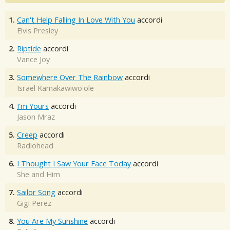
1.
Can't Help Falling In Love With You
accordi
Elvis Presley
2.
Riptide
accordi
Vance Joy
3.
Somewhere Over The Rainbow
accordi
Israel Kamakawiwo'ole
4.
I'm Yours
accordi
Jason Mraz
5.
Creep
accordi
Radiohead
6.
I Thought I Saw Your Face Today
accordi
She and Him
7.
Sailor Song
accordi
Gigi Perez
8.
You Are My Sunshine
accordi