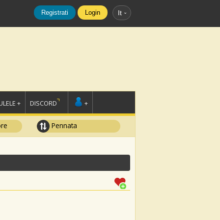
Registrati
Login
It
LELE +
DISCORD
+
ore
Pennata