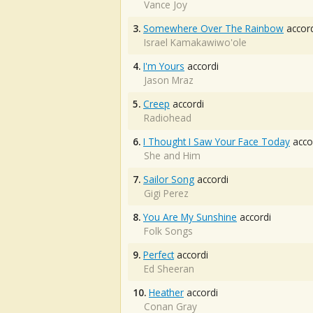
Vance Joy
3.
Somewhere Over The Rainbow
accord
Israel Kamakawiwo'ole
4.
I'm Yours
accordi
Jason Mraz
5.
Creep
accordi
Radiohead
6.
I Thought I Saw Your Face Today
acco
She and Him
7.
Sailor Song
accordi
Gigi Perez
8.
You Are My Sunshine
accordi
Folk Songs
9.
Perfect
accordi
Ed Sheeran
10.
Heather
accordi
Conan Gray