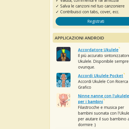
✓ Valuta, commenta e fai amicizia
✓ Salva le canzoni nel tuo canzoniere
✓ Contribuisci con tabs, cover, ecc.
Registrati
APPLICAZIONI ANDROID
Accordatore Ukulele
Il più accurato sintonizzator
Ukulele. Disponibile sempre
ovunque.
Accordi Ukulele Pocket
Accordi Ukulele Con Ricerca
Grafico
Ninne nanne con l'ukulele
per i bambini
Filastrocche e musica per
bambini suonata con l'Ukule
per aiutare il suo bambino 
dormire :)