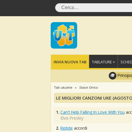
INVIA NUOVA TAB
TABLATURE +
SCHED
Principi
Tab ukulele
Stacie Orrico
LE MIGLIORI CANZONI UKE (AGOSTO
1.
Can't Help Falling In Love With You
acc
Elvis Presley
2.
Riptide
accordi