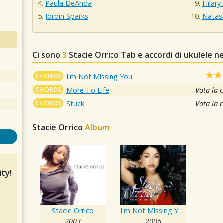
Paula DeAnda
Hilary
Jordin Sparks
Natas
Ci sono
3
Stacie Orrico
Tab e accordi di ukulele n
CHORDS
I'm Not Missing You
CHORDS
More To Life
Vota la 
CHORDS
Stuck
Vota la 
Stacie Orrico
Album
ty!
Stacie Orrico
I'm Not Missing You
2003
2006