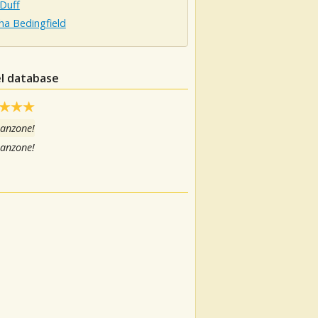
 Duff
ha Bedingfield
el database
canzone!
canzone!