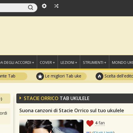
A DEGLI ACCORDI +
COVER +
LEZIONI +
STRUMENTI +
MONDO UKU
ante Tab
Le migliori Tab uke
Scelta dell'edit
STACIE ORRICO
TAB UKULELE
)
Suona canzoni di Stacie Orrico sul tuo ukulele
ordi
4
fan
(
Stati Uniti
)