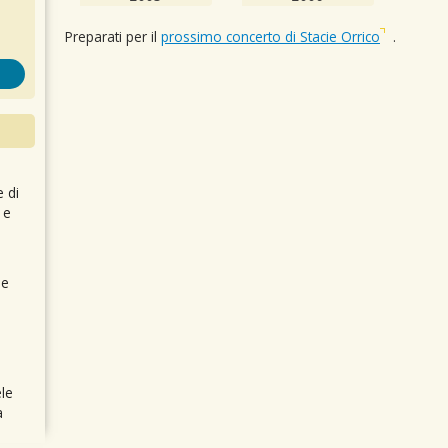
Preparati per il
prossimo concerto di Stacie Orrico
.
e di
 e
 e
le
a