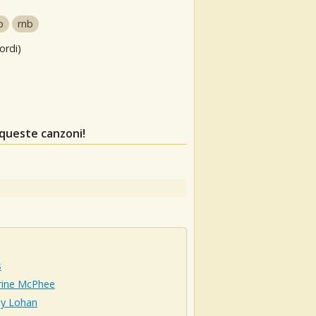
p
rnb
ordi)
 queste canzoni!
s
rine McPhee
ay Lohan