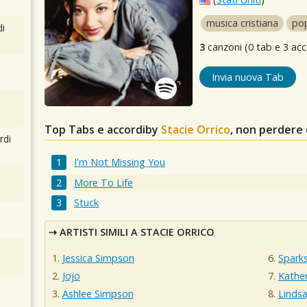
musica cristiana
po
i
3
canzoni (0 tab e 3 acc
Invia nuova Tab
Top Tabs e accordiby
Stacie Orrico
, non perdere
rdi
I'm Not Missing You
More To Life
Stuck
ARTISTI SIMILI A STACIE ORRICO
Jessica Simpson
Spark
Jojo
Kathe
Ashlee Simpson
Linds