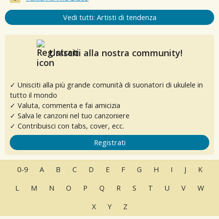
Vedi tutti: Artisti di tendenza
Unisciti alla nostra community!
✓ Unisciti alla più grande comunità di suonatori di ukulele in
tutto il mondo
✓ Valuta, commenta e fai amicizia
✓ Salva le canzoni nel tuo canzoniere
✓ Contribuisci con tabs, cover, ecc.
Registrati
0-9
A
B
C
D
E
F
G
H
I
J
K
L
M
N
O
P
Q
R
S
T
U
V
W
X
Y
Z