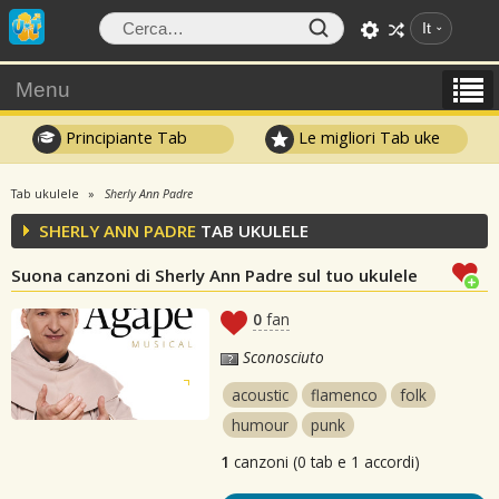
It
Menu
Principiante Tab
Le migliori Tab uke
Tab ukulele
Sherly Ann Padre
SHERLY ANN PADRE
TAB UKULELE
Suona canzoni di Sherly Ann Padre sul tuo ukulele
0
fan
Sconosciuto
acoustic
flamenco
folk
humour
punk
1
canzoni (0 tab e 1 accordi)