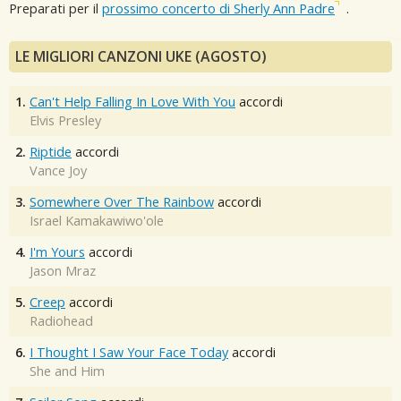
Preparati per il
prossimo concerto di Sherly Ann Padre
.
LE MIGLIORI CANZONI UKE (AGOSTO)
1.
Can't Help Falling In Love With You
accordi
Elvis Presley
2.
Riptide
accordi
Vance Joy
3.
Somewhere Over The Rainbow
accordi
Israel Kamakawiwo'ole
4.
I'm Yours
accordi
Jason Mraz
5.
Creep
accordi
Radiohead
6.
I Thought I Saw Your Face Today
accordi
She and Him