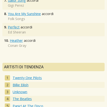
7.
Sailor Song
accordi
Gigi Perez
8.
You Are My Sunshine
accordi
Folk Songs
9.
Perfect
accordi
Ed Sheeran
10.
Heather
accordi
Conan Gray
ARTISTI DI TENDENZA
Twenty One Pilots
Billie Eilish
Unknown
The Beatles
Panic! At The Disco