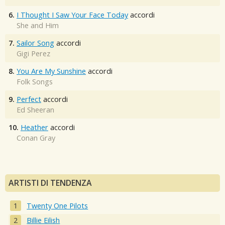
6.
I Thought I Saw Your Face Today
accordi
She and Him
7.
Sailor Song
accordi
Gigi Perez
8.
You Are My Sunshine
accordi
Folk Songs
9.
Perfect
accordi
Ed Sheeran
10.
Heather
accordi
Conan Gray
ARTISTI DI TENDENZA
Twenty One Pilots
Billie Eilish