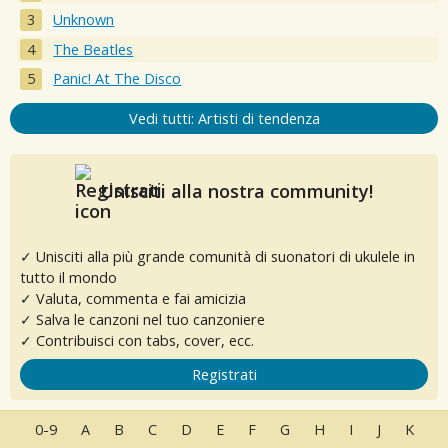
Unknown
The Beatles
Panic! At The Disco
Vedi tutti: Artisti di tendenza
Unisciti alla nostra community!
✓ Unisciti alla più grande comunità di suonatori di ukulele in
tutto il mondo
✓ Valuta, commenta e fai amicizia
✓ Salva le canzoni nel tuo canzoniere
✓ Contribuisci con tabs, cover, ecc.
Registrati
0-9
A
B
C
D
E
F
G
H
I
J
K