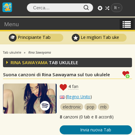
It
Menu
Principiante Tab
Le migliori Tab uke
Tab ukulele
Rina Sawayama
RINA SAWAYAMA
TAB UKULELE
Suona canzoni di Rina Sawayama sul tuo ukulele
4
fan
(
Regno Unito
)
electronic
pop
rnb
8
canzoni (0 tab e 8 accordi)
Invia nuova Tab