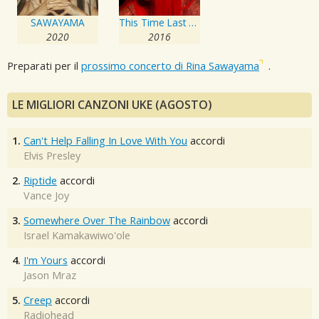
SAWAYAMA
This Time Last Year
2020
2016
Preparati per il
prossimo concerto di Rina Sawayama
.
LE MIGLIORI CANZONI UKE (AGOSTO)
1.
Can't Help Falling In Love With You
accordi
Elvis Presley
2.
Riptide
accordi
Vance Joy
3.
Somewhere Over The Rainbow
accordi
Israel Kamakawiwo'ole
4.
I'm Yours
accordi
Jason Mraz
5.
Creep
accordi
Radiohead