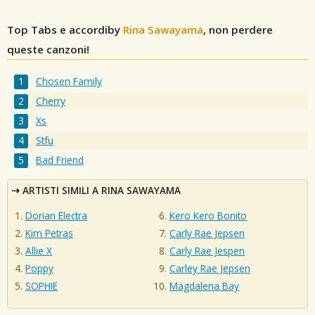
Top Tabs e accordiby
Rina Sawayama
, non perdere
queste canzoni!
Chosen Family
Cherry
Xs
Stfu
Bad Friend
ARTISTI SIMILI A RINA SAWAYAMA
Dorian Electra
Kero Kero Bonito
Kim Petras
Carly Rae Jepsen
Allie X
Carly Rae Jespen
Poppy
Carley Rae Jepsen
SOPHIE
Magdalena Bay