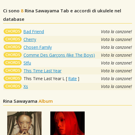
Ci sono
8
Rina Sawayama
Tab e accordi di ukulele nel
database
CHORDS
Bad Friend
Vota la canzone!
CHORDS
Cherry
Vota la canzone!
CHORDS
Chosen Family
Vota la canzone!
CHORDS
Comme Des Garçons (like The Boys)
Vota la canzone!
CHORDS
Stfu
Vota la canzone!
CHORDS
This Time Last Year
Vota la canzone!
CHORDS
This Time Last Year L
[
Rate
]
Vota la canzone!
CHORDS
Xs
Vota la canzone!
Rina Sawayama
Album