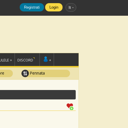
Registrati
Login
It
LELE +
DISCORD
+
ore
Pennata