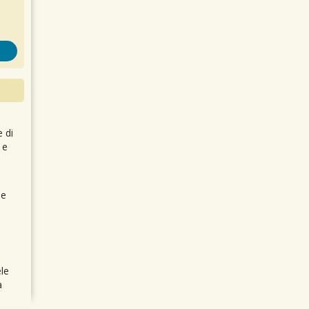
e di
 e
 e
le
a