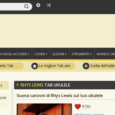
A DEGLI ACCORDI +
COVER +
LEZIONI +
STRUMENTI +
MONDO UKU
ante Tab
Le migliori Tab uke
Scelta dell'edit
RHYS LEWIS
TAB UKULELE
)
Suona canzoni di Rhys Lewis sul tuo ukulele
ordi
0
fan
(
Regno Unito
)