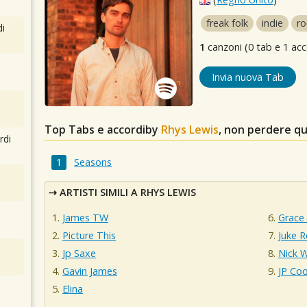
freak folk
indie
ro
i
1
canzoni (0 tab e 1 acc
Invia nuova Tab
Top Tabs e accordiby
Rhys Lewis
, non perdere qu
rdi
Seasons
ARTISTI SIMILI A RHYS LEWIS
James TW
Grace 
Picture This
Juke R
Jp Saxe
Nick W
Gavin James
JP Co
Elina