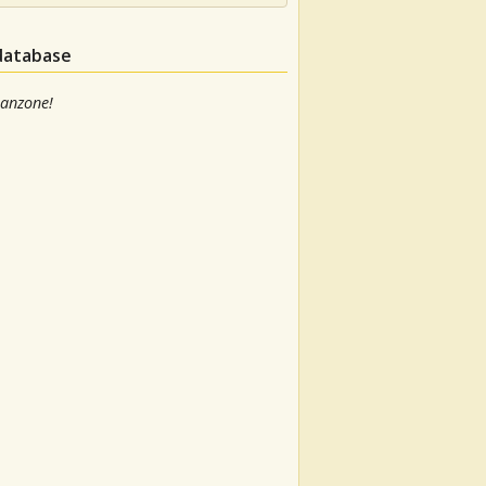
 database
canzone!