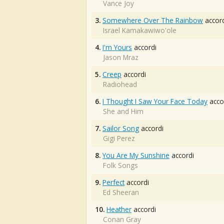
Vance Joy
3.
Somewhere Over The Rainbow
accord
Israel Kamakawiwo'ole
4.
I'm Yours
accordi
Jason Mraz
5.
Creep
accordi
Radiohead
6.
I Thought I Saw Your Face Today
acco
She and Him
7.
Sailor Song
accordi
Gigi Perez
8.
You Are My Sunshine
accordi
Folk Songs
9.
Perfect
accordi
Ed Sheeran
10.
Heather
accordi
Conan Gray