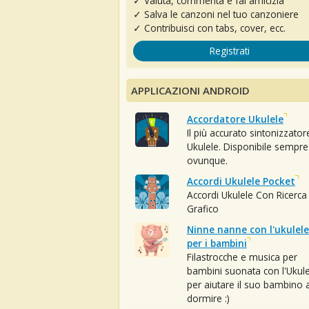
✓ Valuta, commenta e fai amicizia
✓ Salva le canzoni nel tuo canzoniere
✓ Contribuisci con tabs, cover, ecc.
Registrati
APPLICAZIONI ANDROID
Accordatore Ukulele
Il più accurato sintonizzator
Ukulele. Disponibile sempre
ovunque.
Accordi Ukulele Pocket
Accordi Ukulele Con Ricerca
Grafico
Ninne nanne con l'ukulele
per i bambini
Filastrocche e musica per
bambini suonata con l'Ukule
per aiutare il suo bambino 
dormire :)