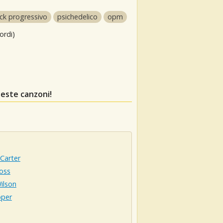
ck progressivo
psichedelico
opm
ordi)
este canzoni!
Carter
oss
ilson
oper