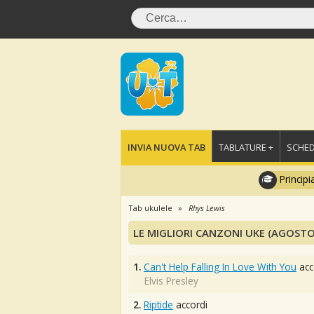
INVIA NUOVA TAB
TABLATURE +
SCHED
Principi
Tab ukulele
Rhys Lewis
LE MIGLIORI CANZONI UKE (AGOSTO
1.
Can't Help Falling In Love With You
acc
Elvis Presley
2.
Riptide
accordi