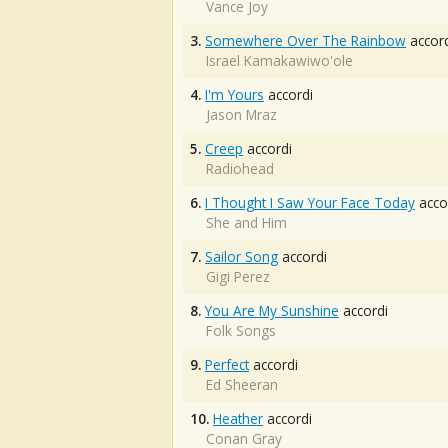
Vance Joy
3.
Somewhere Over The Rainbow
accord
Israel Kamakawiwo'ole
4.
I'm Yours
accordi
Jason Mraz
5.
Creep
accordi
Radiohead
6.
I Thought I Saw Your Face Today
acco
She and Him
7.
Sailor Song
accordi
Gigi Perez
8.
You Are My Sunshine
accordi
Folk Songs
9.
Perfect
accordi
Ed Sheeran
10.
Heather
accordi
Conan Gray