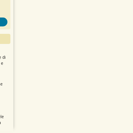
e di
 e
 e
le
a