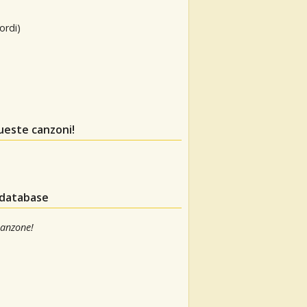
ordi)
ueste canzoni!
 database
canzone!