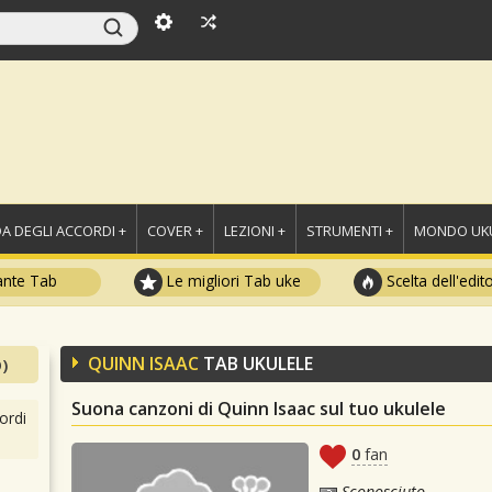
A DEGLI ACCORDI +
COVER +
LEZIONI +
STRUMENTI +
MONDO UKU
ante Tab
Le migliori Tab uke
Scelta dell'edit
QUINN ISAAC
TAB UKULELE
)
Suona canzoni di Quinn Isaac sul tuo ukulele
ordi
0
fan
Sconosciuto