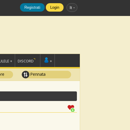
Registrati
Login
It
LELE +
DISCORD
+
ore
Pennata