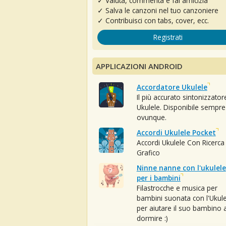
✓ Valuta, commenta e fai amicizia
✓ Salva le canzoni nel tuo canzoniere
✓ Contribuisci con tabs, cover, ecc.
Registrati
APPLICAZIONI ANDROID
Accordatore Ukulele
Il più accurato sintonizzator
Ukulele. Disponibile sempre
ovunque.
Accordi Ukulele Pocket
Accordi Ukulele Con Ricerca
Grafico
Ninne nanne con l'ukulele
per i bambini
Filastrocche e musica per
bambini suonata con l'Ukule
per aiutare il suo bambino 
dormire :)