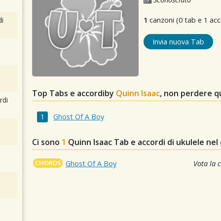
i
1
canzoni (0 tab e 1 acc
Invia nuova Tab
Top Tabs e accordiby
Quinn Isaac
, non perdere q
rdi
Ghost Of A Boy
Ci sono
1
Quinn Isaac
Tab e accordi di ukulele nel
CHORDS
Ghost Of A Boy
Vota la 