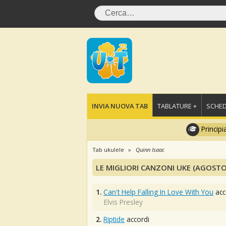
INVIA NUOVA TAB
TABLATURE +
SCHED
Principi
Tab ukulele
Quinn Isaac
LE MIGLIORI CANZONI UKE (AGOSTO
1.
Can't Help Falling In Love With You
acc
Elvis Presley
2.
Riptide
accordi