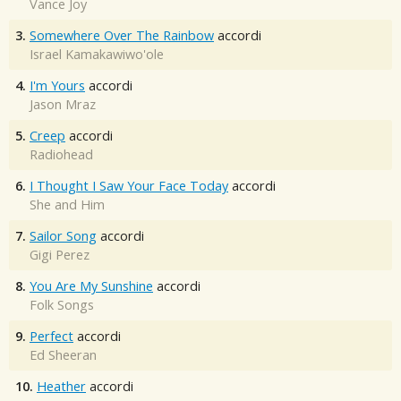
Vance Joy
3.
Somewhere Over The Rainbow
accordi
Israel Kamakawiwo'ole
4.
I'm Yours
accordi
Jason Mraz
5.
Creep
accordi
Radiohead
6.
I Thought I Saw Your Face Today
accordi
She and Him
7.
Sailor Song
accordi
Gigi Perez
8.
You Are My Sunshine
accordi
Folk Songs
9.
Perfect
accordi
Ed Sheeran
10.
Heather
accordi