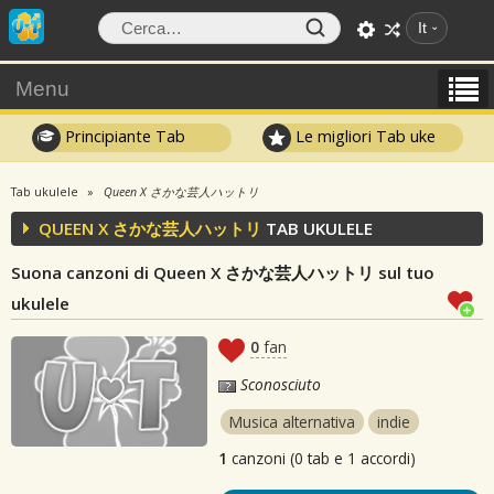
It
Menu
Principiante Tab
Le migliori Tab uke
Tab ukulele
Queen X さかな芸人ハットリ
QUEEN X さかな芸人ハットリ
TAB UKULELE
Suona canzoni di Queen X さかな芸人ハットリ sul tuo
ukulele
0
fan
Sconosciuto
Musica alternativa
indie
1
canzoni (0 tab e 1 accordi)