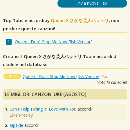
Invia nuova Tab
Top Tabs e accordiby
Queen X さかな芸人ハットリ
, non
perdere queste canzoni!
Queen - Don't Stop Me Now [fish Version]
Ci sono
1
Queen X さかな芸人ハットリ
Tab e accordi di
ukulele nel database
CHORDS
Queen - Don't Stop Me Now [fish Version]
Part
Vota la canzone!
LE MIGLIORI CANZONI UKE (AGOSTO)
1.
Can't Help Falling In Love With You
accordi
Elvis Presley
2.
Riptide
accordi