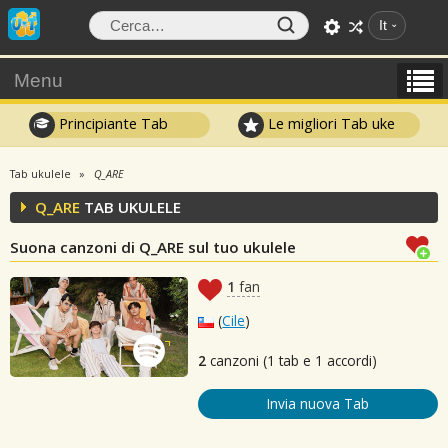
It
Menu
Principiante Tab
Le migliori Tab uke
Tab ukulele
Q_ARE
Q_ARE
TAB UKULELE
Suona canzoni di Q_ARE sul tuo ukulele
1
fan
(
Cile
)
2
canzoni (1 tab e 1 accordi)
Invia nuova Tab