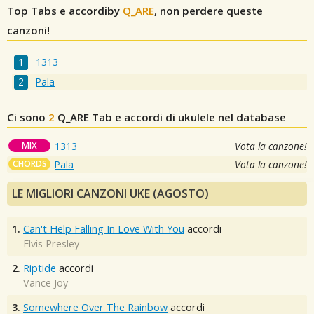
Top Tabs e accordiby
Q_ARE
, non perdere queste
canzoni!
1313
Pala
Ci sono
2
Q_ARE
Tab e accordi di ukulele nel database
MIX
1313
Vota la canzone!
CHORDS
Pala
Vota la canzone!
LE MIGLIORI CANZONI UKE (AGOSTO)
1.
Can't Help Falling In Love With You
accordi
Elvis Presley
2.
Riptide
accordi
Vance Joy
3.
Somewhere Over The Rainbow
accordi