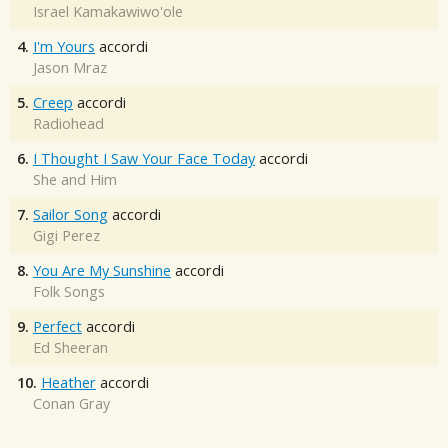
Israel Kamakawiwo'ole
4.
I'm Yours
accordi
Jason Mraz
5.
Creep
accordi
Radiohead
6.
I Thought I Saw Your Face Today
accordi
She and Him
7.
Sailor Song
accordi
Gigi Perez
8.
You Are My Sunshine
accordi
Folk Songs
9.
Perfect
accordi
Ed Sheeran
10.
Heather
accordi
Conan Gray