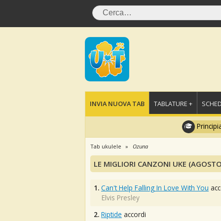
INVIA NUOVA TAB
TABLATURE +
SCHED
Principi
Tab ukulele
Ozuna
LE MIGLIORI CANZONI UKE (AGOSTO
1.
Can't Help Falling In Love With You
acc
Elvis Presley
2.
Riptide
accordi