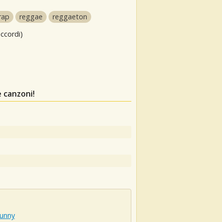
rap
reggae
reggaeton
ccordi)
 canzoni!
unny