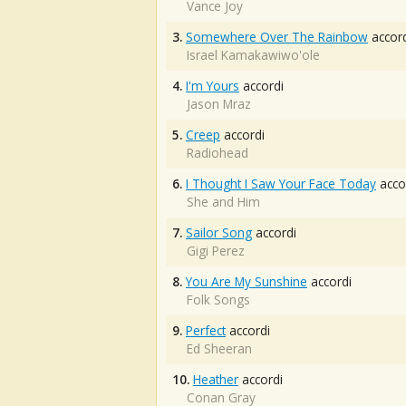
Vance Joy
3.
Somewhere Over The Rainbow
accord
Israel Kamakawiwo'ole
4.
I'm Yours
accordi
Jason Mraz
5.
Creep
accordi
Radiohead
6.
I Thought I Saw Your Face Today
acco
She and Him
7.
Sailor Song
accordi
Gigi Perez
8.
You Are My Sunshine
accordi
Folk Songs
9.
Perfect
accordi
Ed Sheeran
10.
Heather
accordi
Conan Gray