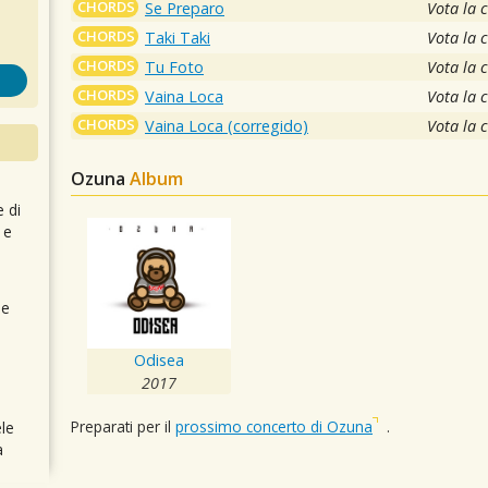
CHORDS
Se Preparo
Vota la 
CHORDS
Taki Taki
Vota la 
CHORDS
Tu Foto
Vota la 
CHORDS
Vaina Loca
Vota la 
CHORDS
Vaina Loca (corregido)
Vota la 
Ozuna
Album
e di
 e
 e
Odisea
2017
Preparati per il
prossimo concerto di Ozuna
.
le
a