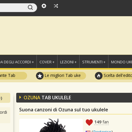
A DEGLI ACCORDI +
COVER +
LEZIONI +
STRUMENTI +
MONDO UKU
ante Tab
Le migliori Tab uke
Scelta dell'edit
OZUNA
TAB UKULELE
)
Suona canzoni di Ozuna sul tuo ukulele
ordi
149
fan
(
Portorico
)