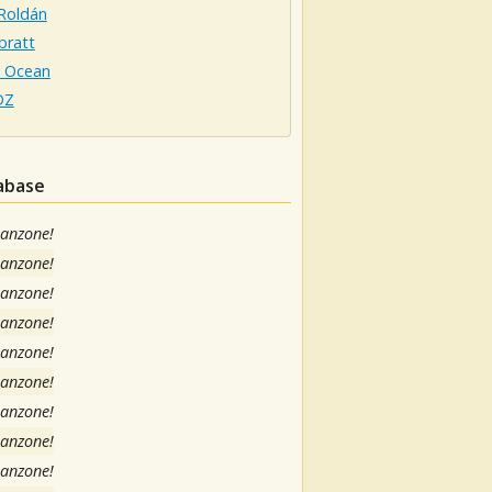
 Roldán
bratt
 Ocean
DZ
tabase
canzone!
canzone!
canzone!
canzone!
canzone!
canzone!
canzone!
canzone!
canzone!