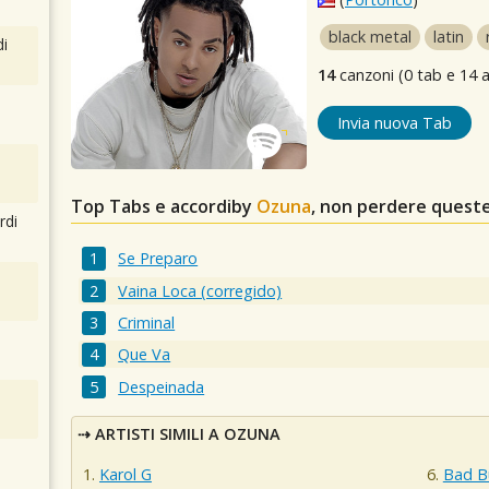
black metal
latin
i
14
canzoni (0 tab e 14 a
Invia nuova Tab
Top Tabs e accordiby
Ozuna
, non perdere queste
rdi
Se Preparo
Vaina Loca (corregido)
Criminal
Que Va
Despeinada
ARTISTI SIMILI A OZUNA
Karol G
Bad B