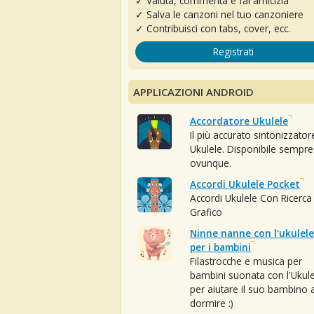
✓ Valuta, commenta e fai amicizia
✓ Salva le canzoni nel tuo canzoniere
✓ Contribuisci con tabs, cover, ecc.
Registrati
APPLICAZIONI ANDROID
Accordatore Ukulele
Il più accurato sintonizzator
Ukulele. Disponibile sempre
ovunque.
Accordi Ukulele Pocket
Accordi Ukulele Con Ricerca
Grafico
Ninne nanne con l'ukulele
per i bambini
Filastrocche e musica per
bambini suonata con l'Ukule
per aiutare il suo bambino 
dormire :)