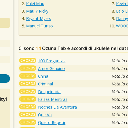
Kalei Mau
Kevin
Mau Y Ricky
Lalo E
Bryant Myers
Danny
Manuel Turizo
WOO
Ci sono
14
Ozuna
Tab e accordi di ukulele nel da
CHORDS
100 Preguntas
Vota la 
CHORDS
Amor Genuino
Vota la 
CHORDS
China
Vota la 
CHORDS
Criminal
Vota la 
CHORDS
Despeinada
Vota la 
ty!
CHORDS
Falsas Mentiras
Vota la 
CHORDS
Noches De Aventura
Vota la 
CHORDS
Que Va
Vota la 
CHORDS
Quiero Repetir
Vota la 