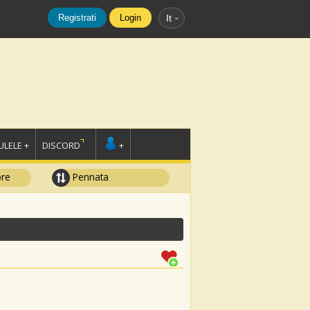
Registrati
Login
It
LELE +
DISCORD
+
ore
Pennata