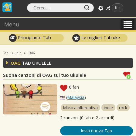
It
Menu
Principiante Tab
Le migliori Tab uke
Tab ukulele
OAG
OAG
TAB UKULELE
Suona canzoni di OAG sul tuo ukulele
0
fan
(
Malaysia
)
Musica alternativa
indie
rock
2
canzoni (0 tab e 2 accordi)
Invia nuova Tab