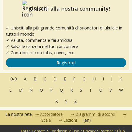
Unisciti alla nostra community!
✓ Unisciti alla più grande comunità di suonatori di ukulele in
tutto il mondo
✓ Valuta, commenta e fai amicizia
✓ Salva le canzoni nel tuo canzoniere
✓ Contribuisci con tabs, cover, ecc.
Registrati
0-9
A
B
C
D
E
F
G
H
I
J
K
L
M
N
O
P
Q
R
S
T
U
V
W
X
Y
Z
La nostra rete:
Accordatore
Diagrammi di accordi
Scale
Lezioni
(en)
•
•
•
•
•
FAQ
Contatti
Condizioni d'uso
Privacy
Partner
Club