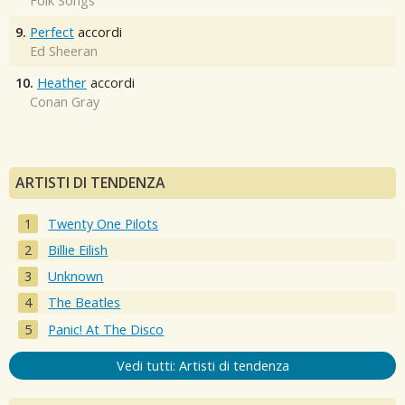
Folk Songs
9.
Perfect
accordi
Ed Sheeran
10.
Heather
accordi
Conan Gray
ARTISTI DI TENDENZA
Twenty One Pilots
Billie Eilish
Unknown
The Beatles
Panic! At The Disco
Vedi tutti: Artisti di tendenza