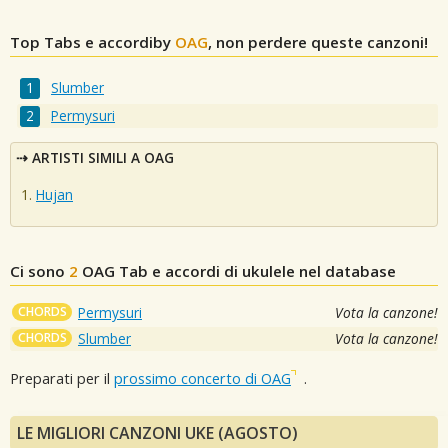
Top Tabs e accordiby
OAG
, non perdere queste canzoni!
Slumber
Permysuri
ARTISTI SIMILI A OAG
Hujan
Ci sono
2
OAG
Tab e accordi di ukulele nel database
CHORDS
Permysuri
Vota la canzone!
CHORDS
Slumber
Vota la canzone!
Preparati per il
prossimo concerto di OAG
.
LE MIGLIORI CANZONI UKE (AGOSTO)