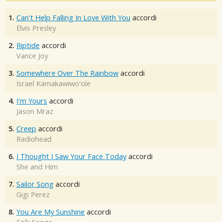
1.
Can't Help Falling In Love With You
accordi
Elvis Presley
2.
Riptide
accordi
Vance Joy
3.
Somewhere Over The Rainbow
accordi
Israel Kamakawiwo'ole
4.
I'm Yours
accordi
Jason Mraz
5.
Creep
accordi
Radiohead
6.
I Thought I Saw Your Face Today
accordi
She and Him
7.
Sailor Song
accordi
Gigi Perez
8.
You Are My Sunshine
accordi