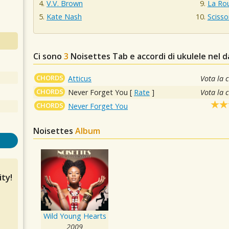
V.V. Brown
La Ro
Kate Nash
Scisso
Ci sono
3
Noisettes
Tab e accordi di ukulele nel 
CHORDS
Atticus
Vota la 
CHORDS
Never Forget You
[
Rate
]
Vota la 
CHORDS
Never Forget You
Noisettes
Album
ty!
Wild Young Hearts
2009