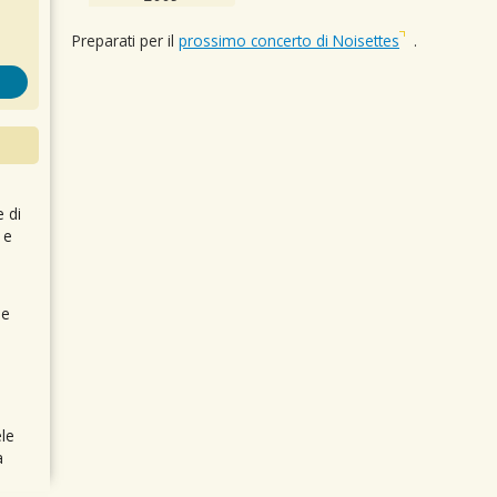
Preparati per il
prossimo concerto di Noisettes
.
e di
 e
 e
le
a