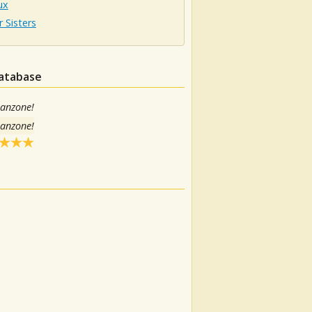
ux
r Sisters
database
canzone!
canzone!