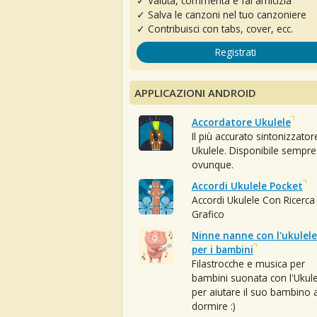
✓ Valuta, commenta e fai amicizia
✓ Salva le canzoni nel tuo canzoniere
✓ Contribuisci con tabs, cover, ecc.
Registrati
APPLICAZIONI ANDROID
Accordatore Ukulele
Il più accurato sintonizzator
Ukulele. Disponibile sempre
ovunque.
Accordi Ukulele Pocket
Accordi Ukulele Con Ricerca
Grafico
Ninne nanne con l'ukulele
per i bambini
Filastrocche e musica per
bambini suonata con l'Ukule
per aiutare il suo bambino 
dormire :)