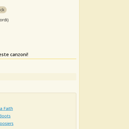
ock
ordi)
este canzoni!
a Faith
 Boots
oosiers