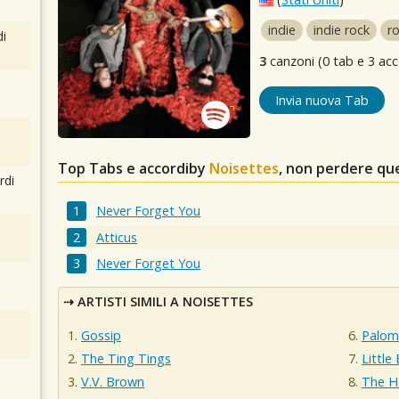
indie
indie rock
r
i
3
canzoni (0 tab e 3 acc
Invia nuova Tab
Top Tabs e accordiby
Noisettes
, non perdere qu
rdi
Never Forget You
Atticus
Never Forget You
ARTISTI SIMILI A NOISETTES
Gossip
Palom
The Ting Tings
Little
V.V. Brown
The H