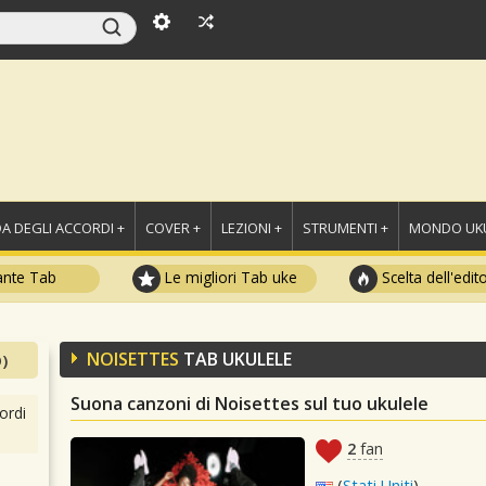
A DEGLI ACCORDI +
COVER +
LEZIONI +
STRUMENTI +
MONDO UKU
ante Tab
Le migliori Tab uke
Scelta dell'edit
NOISETTES
TAB UKULELE
)
Suona canzoni di Noisettes sul tuo ukulele
ordi
2
fan
(
Stati Uniti
)