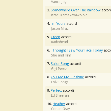
Vance Joy
3.
Somewhere Over The Rainbow
accord
Israel Kamakawiwo'ole
4.
I'm Yours
accordi
Jason Mraz
5.
Creep
accordi
Radiohead
6.
I Thought I Saw Your Face Today
acco
She and Him
7.
Sailor Song
accordi
Gigi Perez
8.
You Are My Sunshine
accordi
Folk Songs
9.
Perfect
accordi
Ed Sheeran
10.
Heather
accordi
Conan Gray