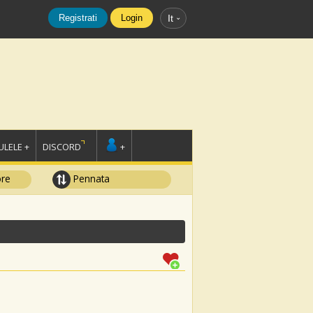
Registrati
Login
It
LELE +
DISCORD
+
ore
Pennata