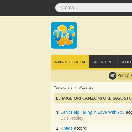
INVIA NUOVA TAB
TABLATURE +
SCHED
Principi
Tab ukulele
Noisettes
LE MIGLIORI CANZONI UKE (AGOSTO
1.
Can't Help Falling In Love With You
acc
Elvis Presley
2.
Riptide
accordi