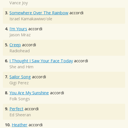
Vance Joy
3.
Somewhere Over The Rainbow
accordi
Israel Kamakawiwo'ole
4.
I'm Yours
accordi
Jason Mraz
5.
Creep
accordi
Radiohead
6.
I Thought I Saw Your Face Today
accordi
She and Him
7.
Sailor Song
accordi
Gigi Perez
8.
You Are My Sunshine
accordi
Folk Songs
9.
Perfect
accordi
Ed Sheeran
10.
Heather
accordi