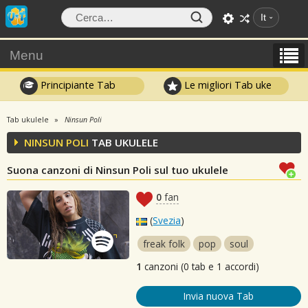
It
Menu
Principiante Tab
Le migliori Tab uke
Tab ukulele
Ninsun Poli
NINSUN POLI
TAB UKULELE
Suona canzoni di Ninsun Poli sul tuo ukulele
0
fan
(
Svezia
)
freak folk
pop
soul
1
canzoni (0 tab e 1 accordi)
Invia nuova Tab