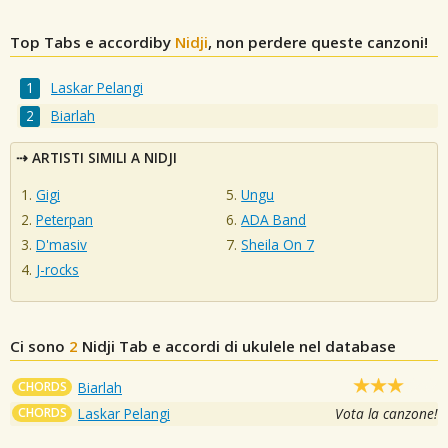
Top Tabs e accordiby
Nidji
, non perdere queste canzoni!
Laskar Pelangi
Biarlah
ARTISTI SIMILI A NIDJI
Gigi
Ungu
Peterpan
ADA Band
D'masiv
Sheila On 7
J-rocks
Ci sono
2
Nidji
Tab e accordi di ukulele nel database
CHORDS
Biarlah
CHORDS
Laskar Pelangi
Vota la canzone!