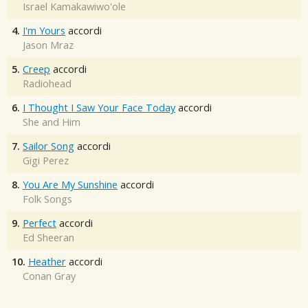
Israel Kamakawiwo'ole
4.
I'm Yours
accordi
Jason Mraz
5.
Creep
accordi
Radiohead
6.
I Thought I Saw Your Face Today
accordi
She and Him
7.
Sailor Song
accordi
Gigi Perez
8.
You Are My Sunshine
accordi
Folk Songs
9.
Perfect
accordi
Ed Sheeran
10.
Heather
accordi
Conan Gray