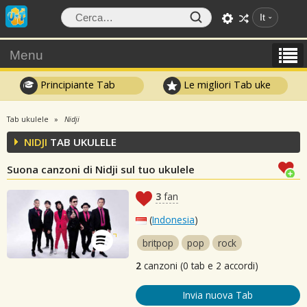
It
Menu
Principiante Tab
Le migliori Tab uke
Tab ukulele
Nidji
NIDJI
TAB UKULELE
Suona canzoni di Nidji sul tuo ukulele
3
fan
(
Indonesia
)
britpop
pop
rock
2
canzoni (0 tab e 2 accordi)
Invia nuova Tab