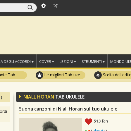
A DEGLI ACCORDI +
COVER +
LEZIONI +
STRUMENTI +
MONDO UKU
ante Tab
Le migliori Tab uke
Scelta dell'edit
NIALL HORAN
TAB UKULELE
)
Suona canzoni di Niall Horan sul tuo ukulele
ordi
513
fan
(
Irlanda
)