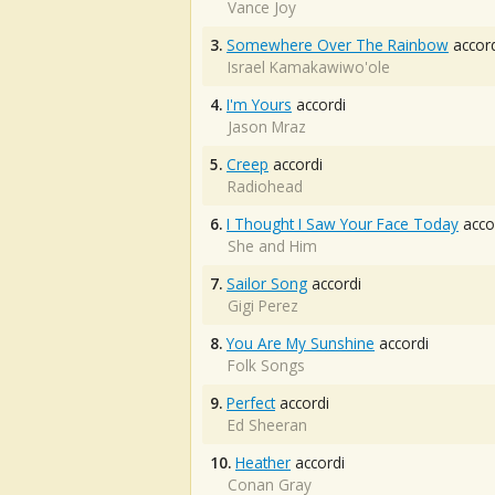
Vance Joy
3.
Somewhere Over The Rainbow
accord
Israel Kamakawiwo'ole
4.
I'm Yours
accordi
Jason Mraz
5.
Creep
accordi
Radiohead
6.
I Thought I Saw Your Face Today
acco
She and Him
7.
Sailor Song
accordi
Gigi Perez
8.
You Are My Sunshine
accordi
Folk Songs
9.
Perfect
accordi
Ed Sheeran
10.
Heather
accordi
Conan Gray