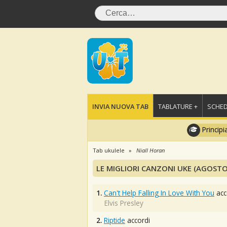
INVIA NUOVA TAB
TABLATURE +
SCHED
Principi
Tab ukulele
Niall Horan
LE MIGLIORI CANZONI UKE (AGOSTO
1.
Can't Help Falling In Love With You
acc
Elvis Presley
2.
Riptide
accordi