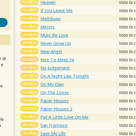
CHORDS
Heaven
Vota la 
CHORDS
If You Leave Me
Vota la 
CHORDS
Meltdown
Vota la 
CHORDS
Mirrors
Vota la 
CHORDS
Must Be Love
Vota la 
CHORDS
Never Grow Up
Vota la 
CHORDS
New Angel
Vota la 
e di
CHORDS
Nice To Meet Ya
Vota la 
 e
CHORDS
No Judgement
Vota la 
CHORDS
On A Night Like Tonight
Vota la 
CHORDS
On My Own
Vota la 
 e
CHORDS
On The Loose
Vota la 
CHORDS
Paper Houses
Vota la 
CHORDS
Paper Houses 2
Vota la 
CHORDS
Put A Little Love On Me
Vota la 
le
CHORDS
San Francisco
Vota la 
a
CHORDS
Save My Life
Vota la 