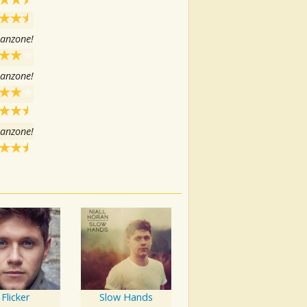
canzone!
canzone!
canzone!
Flicker
Slow Hands