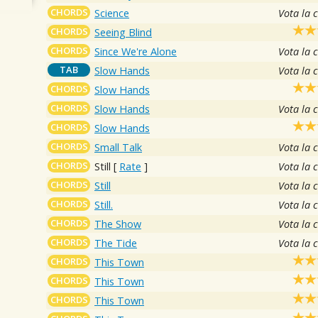
CHORDS
Science
Vota la 
CHORDS
Seeing Blind
CHORDS
Since We're Alone
Vota la 
TAB
Slow Hands
Vota la 
CHORDS
Slow Hands
CHORDS
Slow Hands
Vota la 
CHORDS
Slow Hands
CHORDS
Small Talk
Vota la 
CHORDS
Still
[
Rate
]
Vota la 
CHORDS
Still
Vota la 
CHORDS
Still.
Vota la 
CHORDS
The Show
Vota la 
CHORDS
The Tide
Vota la 
CHORDS
This Town
CHORDS
This Town
CHORDS
This Town