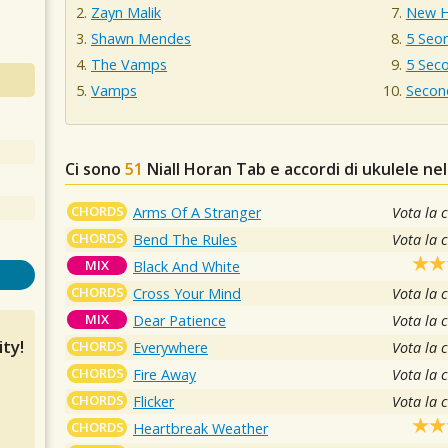
Zayn Malik
New H
Shawn Mendes
5 Seo
The Vamps
5 Sec
Vamps
Secon
Ci sono
51
Niall Horan
Tab e accordi di ukulele ne
CHORDS
Arms Of A Stranger
Vota la 
CHORDS
Bend The Rules
Vota la 
MIX
Black And White
CHORDS
Cross Your Mind
Vota la 
MIX
Dear Patience
Vota la 
ty!
CHORDS
Everywhere
Vota la 
CHORDS
Fire Away
Vota la 
CHORDS
Flicker
Vota la 
CHORDS
Heartbreak Weather