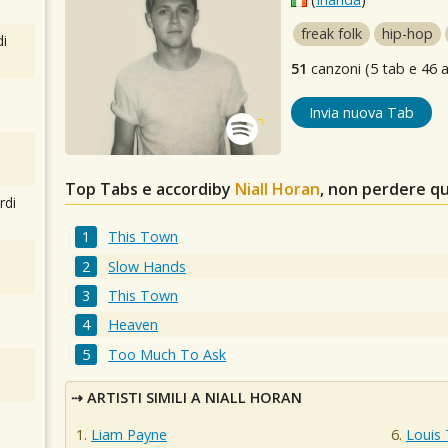
freak folk
hip-hop
i
51
canzoni (5 tab e 46 a
Invia nuova Tab
Top Tabs e accordiby
Niall Horan
, non perdere q
rdi
This Town
Slow Hands
This Town
Heaven
Too Much To Ask
ARTISTI SIMILI A NIALL HORAN
Liam Payne
Louis