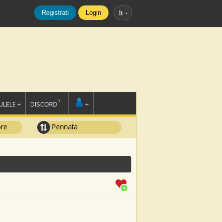
Registrati
Login
It
LELE +
DISCORD
+
ore
Pennata