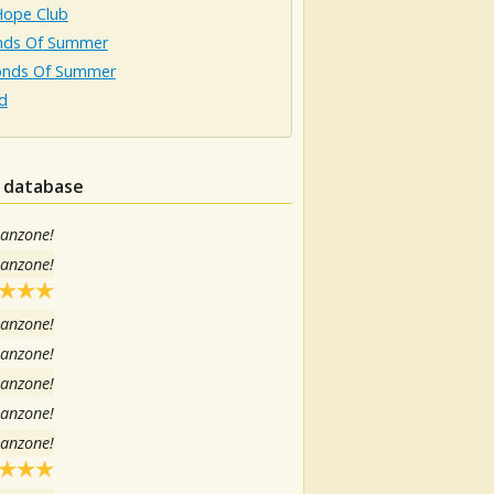
ope Club
nds Of Summer
onds Of Summer
d
l database
canzone!
canzone!
canzone!
canzone!
canzone!
canzone!
canzone!