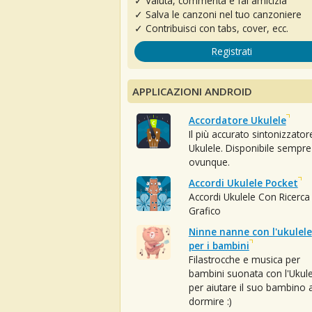
✓ Valuta, commenta e fai amicizia
✓ Salva le canzoni nel tuo canzoniere
✓ Contribuisci con tabs, cover, ecc.
Registrati
APPLICAZIONI ANDROID
Accordatore Ukulele
Il più accurato sintonizzator
Ukulele. Disponibile sempre
ovunque.
Accordi Ukulele Pocket
Accordi Ukulele Con Ricerca
Grafico
Ninne nanne con l'ukulele
per i bambini
Filastrocche e musica per
bambini suonata con l'Ukule
per aiutare il suo bambino 
dormire :)