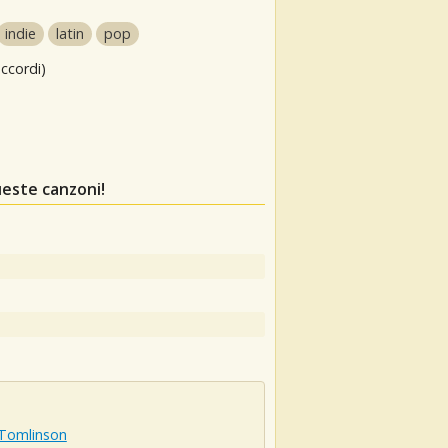
indie
latin
pop
ccordi)
ueste canzoni!
 Tomlinson