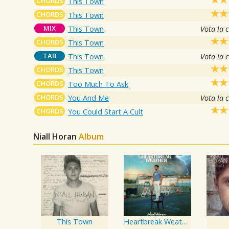
CHORDS
This Town
CHORDS
This Town
MIX
This Town
Vota la 
CHORDS
This Town
TAB
This Town
Vota la 
CHORDS
This Town
CHORDS
Too Much To Ask
CHORDS
You And Me
Vota la 
CHORDS
You Could Start A Cult
Niall Horan
Album
This Town
Heartbreak Weather