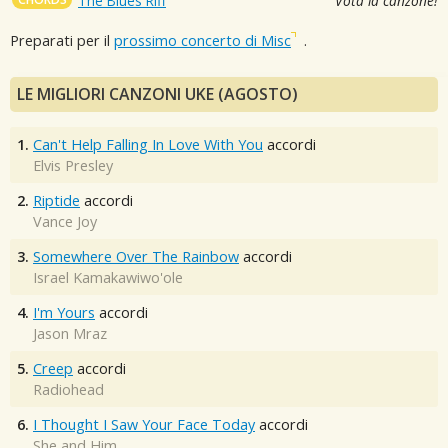
The Blues Riff
Vota la canzone!
Preparati per il
prossimo concerto di Misc
.
LE MIGLIORI CANZONI UKE (AGOSTO)
1.
Can't Help Falling In Love With You
accordi
Elvis Presley
2.
Riptide
accordi
Vance Joy
3.
Somewhere Over The Rainbow
accordi
Israel Kamakawiwo'ole
4.
I'm Yours
accordi
Jason Mraz
5.
Creep
accordi
Radiohead
6.
I Thought I Saw Your Face Today
accordi
She and Him