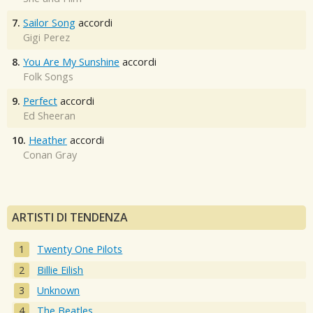
7.
Sailor Song
accordi
Gigi Perez
8.
You Are My Sunshine
accordi
Folk Songs
9.
Perfect
accordi
Ed Sheeran
10.
Heather
accordi
Conan Gray
ARTISTI DI TENDENZA
Twenty One Pilots
Billie Eilish
Unknown
The Beatles