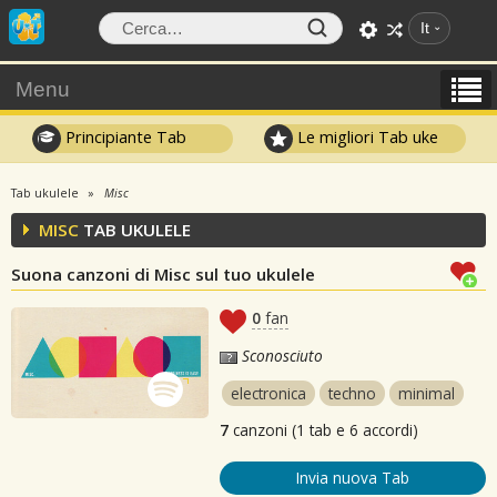
It
Menu
Principiante Tab
Le migliori Tab uke
Tab ukulele
Misc
MISC
TAB UKULELE
Suona canzoni di Misc sul tuo ukulele
0
fan
Sconosciuto
electronica
techno
minimal
7
canzoni (1 tab e 6 accordi)
Invia nuova Tab