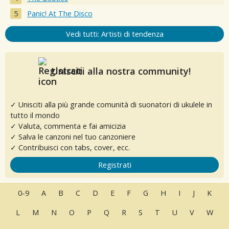
Panic! At The Disco
Vedi tutti: Artisti di tendenza
Unisciti alla nostra community!
✓ Unisciti alla più grande comunità di suonatori di ukulele in
tutto il mondo
✓ Valuta, commenta e fai amicizia
✓ Salva le canzoni nel tuo canzoniere
✓ Contribuisci con tabs, cover, ecc.
Registrati
0-9
A
B
C
D
E
F
G
H
I
J
K
L
M
N
O
P
Q
R
S
T
U
V
W