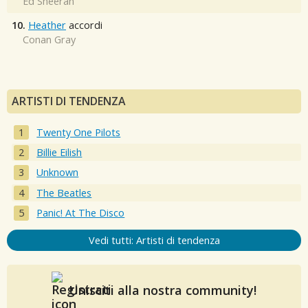
Ed Sheeran
10.
Heather
accordi
Conan Gray
ARTISTI DI TENDENZA
Twenty One Pilots
Billie Eilish
Unknown
The Beatles
Panic! At The Disco
Vedi tutti: Artisti di tendenza
Unisciti alla nostra community!