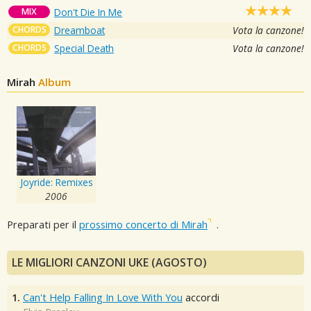
MIX
Don't Die In Me
CHORDS
Dreamboat
Vota la canzone!
CHORDS
Special Death
Vota la canzone!
Mirah
Album
Joyride: Remixes
2006
Preparati per il
prossimo concerto di Mirah
.
LE MIGLIORI CANZONI UKE (AGOSTO)
1.
Can't Help Falling In Love With You
accordi