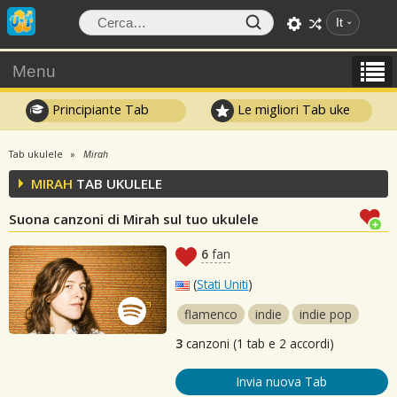
It
Menu
Principiante Tab
Le migliori Tab uke
Tab ukulele
Mirah
MIRAH
TAB UKULELE
Suona canzoni di Mirah sul tuo ukulele
6
fan
(
Stati Uniti
)
flamenco
indie
indie pop
3
canzoni (1 tab e 2 accordi)
Invia nuova Tab