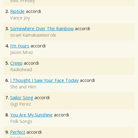
Elvis Presley
2.
Riptide
accordi
Vance Joy
3.
Somewhere Over The Rainbow
accordi
Israel Kamakawiwo'ole
4.
I'm Yours
accordi
Jason Mraz
5.
Creep
accordi
Radiohead
6.
I Thought I Saw Your Face Today
accordi
She and Him
7.
Sailor Song
accordi
Gigi Perez
8.
You Are My Sunshine
accordi
Folk Songs
9.
Perfect
accordi