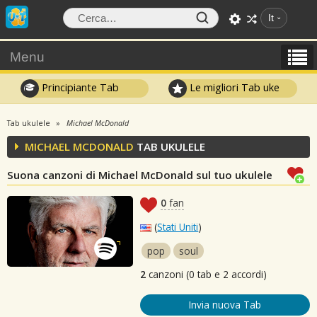
It
Menu
Principiante Tab
Le migliori Tab uke
Tab ukulele
Michael McDonald
MICHAEL MCDONALD
TAB UKULELE
Suona canzoni di Michael McDonald sul tuo ukulele
0
fan
(
Stati Uniti
)
pop
soul
2
canzoni (0 tab e 2 accordi)
Invia nuova Tab