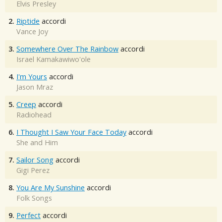
Elvis Presley
2.
Riptide
accordi
Vance Joy
3.
Somewhere Over The Rainbow
accordi
Israel Kamakawiwo'ole
4.
I'm Yours
accordi
Jason Mraz
5.
Creep
accordi
Radiohead
6.
I Thought I Saw Your Face Today
accordi
She and Him
7.
Sailor Song
accordi
Gigi Perez
8.
You Are My Sunshine
accordi
Folk Songs
9.
Perfect
accordi