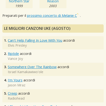
Northern Star
Reason
1999
2003
Preparati per il
prossimo concerto di Melanie C
.
LE MIGLIORI CANZONI UKE (AGOSTO)
1.
Can't Help Falling In Love With You
accordi
Elvis Presley
2.
Riptide
accordi
Vance Joy
3.
Somewhere Over The Rainbow
accordi
Israel Kamakawiwo'ole
4.
I'm Yours
accordi
Jason Mraz
5.
Creep
accordi
Radiohead