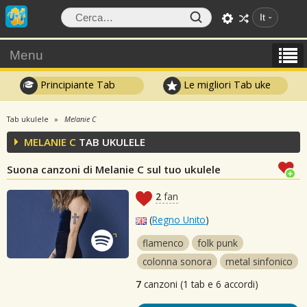
It
Menu
Principiante Tab
Le migliori Tab uke
Tab ukulele
Melanie C
MELANIE C
TAB UKULELE
Suona canzoni di Melanie C sul tuo ukulele
2
fan
(
Regno Unito
)
flamenco
folk punk
colonna sonora
metal sinfonico
7
canzoni (1 tab e 6 accordi)