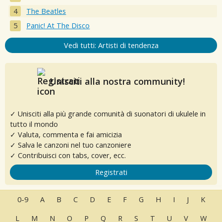
The Beatles
Panic! At The Disco
Vedi tutti: Artisti di tendenza
Unisciti alla nostra community!
✓ Unisciti alla più grande comunità di suonatori di ukulele in
tutto il mondo
✓ Valuta, commenta e fai amicizia
✓ Salva le canzoni nel tuo canzoniere
✓ Contribuisci con tabs, cover, ecc.
Registrati
0-9
A
B
C
D
E
F
G
H
I
J
K
L
M
N
O
P
Q
R
S
T
U
V
W