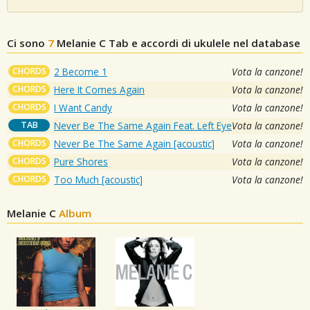
Ci sono
7
Melanie C
Tab e accordi di ukulele nel database
CHORDS
2 Become 1
Vota la canzone!
CHORDS
Here It Comes Again
Vota la canzone!
CHORDS
I Want Candy
Vota la canzone!
TAB
Never Be The Same Again Feat. Left Eye
Vota la canzone!
CHORDS
Never Be The Same Again [acoustic]
Vota la canzone!
CHORDS
Pure Shores
Vota la canzone!
CHORDS
Too Much [acoustic]
Vota la canzone!
Melanie C
Album