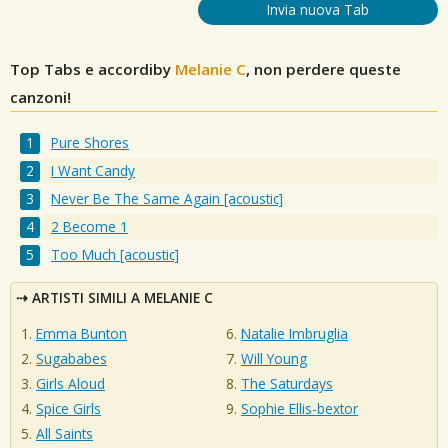
Invia nuova Tab
Top Tabs e accordiby
Melanie C
, non perdere queste
canzoni!
Pure Shores
I Want Candy
Never Be The Same Again [acoustic]
2 Become 1
Too Much [acoustic]
ARTISTI SIMILI A MELANIE C
Emma Bunton
Natalie Imbruglia
Sugababes
Will Young
Girls Aloud
The Saturdays
Spice Girls
Sophie Ellis-bextor
All Saints