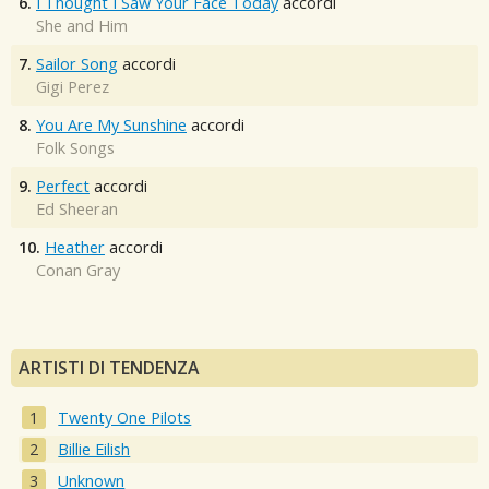
6.
I Thought I Saw Your Face Today
accordi
She and Him
7.
Sailor Song
accordi
Gigi Perez
8.
You Are My Sunshine
accordi
Folk Songs
9.
Perfect
accordi
Ed Sheeran
10.
Heather
accordi
Conan Gray
ARTISTI DI TENDENZA
Twenty One Pilots
Billie Eilish
Unknown