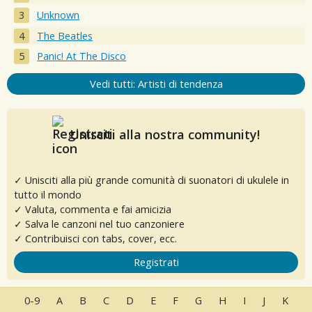
Unknown
The Beatles
Panic! At The Disco
Vedi tutti: Artisti di tendenza
Unisciti alla nostra community!
✓ Unisciti alla più grande comunità di suonatori di ukulele in
tutto il mondo
✓ Valuta, commenta e fai amicizia
✓ Salva le canzoni nel tuo canzoniere
✓ Contribuisci con tabs, cover, ecc.
Registrati
0-9
A
B
C
D
E
F
G
H
I
J
K