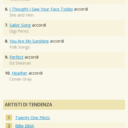
6.
I Thought I Saw Your Face Today
accordi
She and Him
7.
Sailor Song
accordi
Gigi Perez
8.
You Are My Sunshine
accordi
Folk Songs
9.
Perfect
accordi
Ed Sheeran
10.
Heather
accordi
Conan Gray
ARTISTI DI TENDENZA
Twenty One Pilots
Billie Eilish