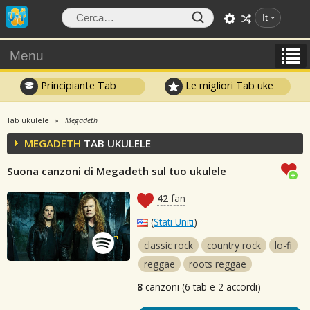
It
Menu
Principiante Tab
Le migliori Tab uke
Tab ukulele
Megadeth
MEGADETH
TAB UKULELE
Suona canzoni di Megadeth sul tuo ukulele
42
fan
(
Stati Uniti
)
classic rock
country rock
lo-fi
reggae
roots reggae
8
canzoni (6 tab e 2 accordi)