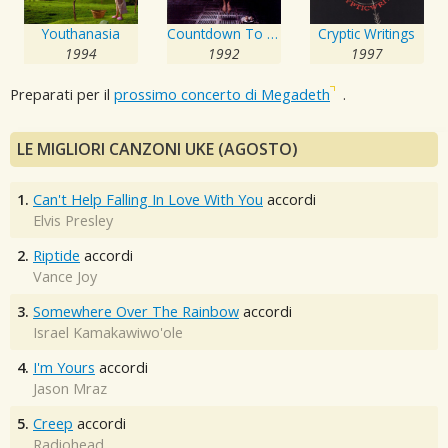
Youthanasia
Countdown To Extinction
Cryptic Writings
1994
1992
1997
Preparati per il
prossimo concerto di Megadeth
.
LE MIGLIORI CANZONI UKE (AGOSTO)
1.
Can't Help Falling In Love With You
accordi
Elvis Presley
2.
Riptide
accordi
Vance Joy
3.
Somewhere Over The Rainbow
accordi
Israel Kamakawiwo'ole
4.
I'm Yours
accordi
Jason Mraz
5.
Creep
accordi
Radiohead