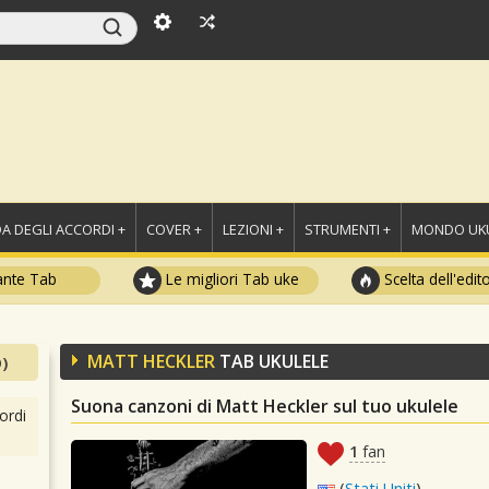
A DEGLI ACCORDI +
COVER +
LEZIONI +
STRUMENTI +
MONDO UKU
ante Tab
Le migliori Tab uke
Scelta dell'edit
MATT HECKLER
TAB UKULELE
)
Suona canzoni di Matt Heckler sul tuo ukulele
ordi
1
fan
(
Stati Uniti
)