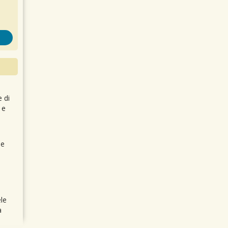
e di
 e
 e
le
a