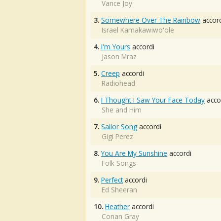
Vance Joy
3.
Somewhere Over The Rainbow
accord
Israel Kamakawiwo'ole
4.
I'm Yours
accordi
Jason Mraz
5.
Creep
accordi
Radiohead
6.
I Thought I Saw Your Face Today
acco
She and Him
7.
Sailor Song
accordi
Gigi Perez
8.
You Are My Sunshine
accordi
Folk Songs
9.
Perfect
accordi
Ed Sheeran
10.
Heather
accordi
Conan Gray