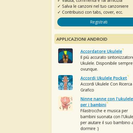
✓ Valuta, commenta e fai amicizia
✓ Salva le canzoni nel tuo canzoniere
✓ Contribuisci con tabs, cover, ecc.
Registrati
APPLICAZIONI ANDROID
Accordatore Ukulele
Il più accurato sintonizzator
Ukulele. Disponibile sempre
ovunque.
Accordi Ukulele Pocket
Accordi Ukulele Con Ricerca
Grafico
Ninne nanne con l'ukulele
per i bambini
Filastrocche e musica per
bambini suonata con l'Ukule
per aiutare il suo bambino 
dormire :)