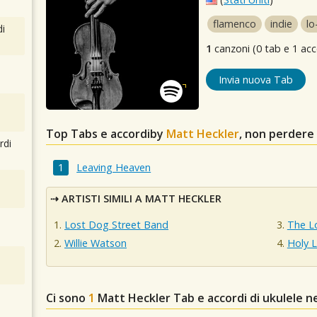
flamenco
indie
lo-
i
1
canzoni (0 tab e 1 acc
Invia nuova Tab
Top Tabs e accordiby
Matt Heckler
, non perdere
rdi
Leaving Heaven
ARTISTI SIMILI A MATT HECKLER
Lost Dog Street Band
The L
Willie Watson
Holy 
Ci sono
1
Matt Heckler
Tab e accordi di ukulele n