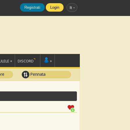
Registrati
Login
It
LELE +
DISCORD
+
ore
Pennata