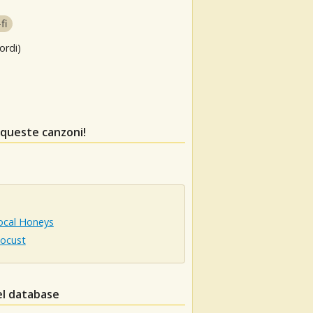
fi
ordi)
 queste canzoni!
ocal Honeys
Locust
el database