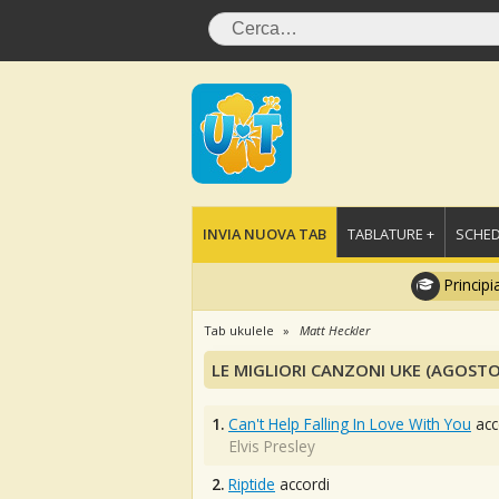
INVIA NUOVA TAB
TABLATURE +
SCHED
Principi
Tab ukulele
Matt Heckler
LE MIGLIORI CANZONI UKE (AGOSTO
1.
Can't Help Falling In Love With You
acc
Elvis Presley
2.
Riptide
accordi